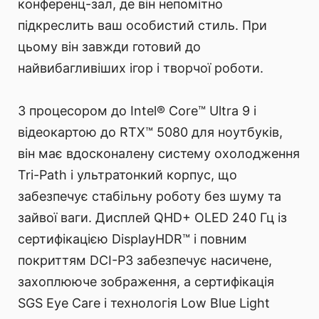
конференц-зал, де він непомітно
підкреслить ваш особистий стиль. При
цьому він завжди готовий до
найвибагливіших ігор і творчої роботи.
З процесором до Intel® Core™ Ultra 9 і
відеокартою до RTX™ 5080 для ноутбуків,
він має вдосконалену систему охолодження
Tri-Path і ультратонкий корпус, що
забезпечує стабільну роботу без шуму та
зайвої ваги. Дисплей QHD+ OLED 240 Гц із
сертифікацією DisplayHDR™ і повним
покриттям DCI-P3 забезпечує насичене,
захоплююче зображення, а сертифікація
SGS Eye Care і технологія Low Blue Light