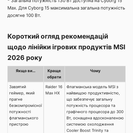
* Загальна потужність 130 Вт доступна на Cyborg 15
Max. Для Cyborg 15 максимальна загальна потужність
досягне 100 Вт.
Короткий огляд рекомендацій
щодо лінійки ігрових продуктів MSI
2026 року
Якщо ви…
Краще
Чому
обрати
Завзятий
Raider 16
Флагманська модель MSI з
геймер, який
Max HX
найвищою продуктивністю,
прагне
що забезпечує загальну
безкомпромісної
потужність процесора та
потужності
графічного процесора до 300
флагманського
Вт, оснащена вдосконаленою
пристрою
системою охолодження
Cooler Boost Trinity та