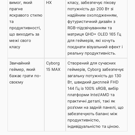
вимог, який
HX
класу, забезпечує пікову
прагне
потужність до 200 Вт зі
яскравого стилю
надійним охолодженням,
та
футуристичний дизайн з
продуктивності,
RGB-підсвічуванням та
що виходить за
матриця QHD+ OLED 165 Гц
межі свого
для геймерів, які хочуть
класу
поєднати візуальний ефект і
реальну продуктивність.
Звичайний
Cyborg
Створений для сучасних
геймер, який
15 MAX
геймерів, Cyborg забезпечує
бажає грати по-
загальну потужність до 130
своєму
Вт, швидкий дисплей FHD
144 Гц із 100% sRGB, вибір
платформи Intel/AMD та
практичні деталі, такі як
роз'єми на задній панелі, що
забезпечують баланс між
продуктивністю,
індивідуальністю та ціною.