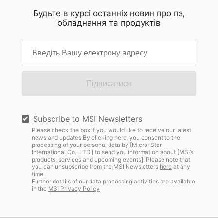
геймінгу, професійного рендерингу та
презентацій. Тепер він має підтримувати
Будьте в курсі останніх новин про пз,
обладнання та продуктів
вимогливих творчих завдань, де дійсно
роботу упродовж усього робочого дня,
важлива стало висока продуктивність. Щоб
постійні переміщення, віддалену співпрацю
підтримувати такий рівень продуктивності,
та все більш поширені робочі процеси з
Raider оснащений системою охолодження
використанням штучного інтелекту — і все
Cooler [...]
це з мінімальними зусиллями. У цій статті
висвітлюються ключові фактори, які справді
Підписатися
мають значення при виборі бізнес-ноутбука в
2026 році, а також описані особливості серії
MSI Prestige, що доступна в 13-, 14- і 16-
Subscribe to MSI Newsletters
дюймових варіантах, які ми вважаємо
Please check the box if you would like to receive our latest
news and updates.By clicking here, you consent to the
оптимальним рішення для бізнесу. ▲ Завдяки
processing of your personal data by [Micro-Star
декільком варіантам діагоналі екрану серія
International Co., LTD.] to send you information about [MSI’s
products, services and upcoming events]. Please note that
MSI Prestige надає сучасному професіоналу
you can unsubscribe from the MSI Newsletters
here
at any
вибір, що поєднує продуктивність,
time.
Further details of our data processing activities are available
портативність і зручність щоденного
in the
MSI Privacy Policy
використання без компромісів. Сучасний
бізнес-ноутбук повинен відповідати потребам