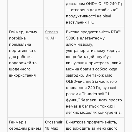
дисплеєм QHD+ OLED 240 Гц
— створена для стабільної
продуктивності на рівні
настільних ПК.
Геймер, якому
Stealth
Висока продуктивність RTX™
потрібна
16 AI+
5080 в елегантному
преміальна
алюмінієвому,
портативність
ультрапортативному корпусі,
для роботи,
що робить цей ноутбук
подорожей та
вишуканим пристроєм, який
щоденного
можна брати з собою куди
використання
завгодно. Він також має
OLED-дисплей із частотою
оновлення 240 Гц, сучасні
роз'єми Thunderbolt™ і
функції безпеки, яких просто
немає в багатьох тонких і
легких моделях конкурентів.
Геймер з
Crosshair
Виняткова продуктивність,
середнім рівнем
16 Max
що виходить за межі свого