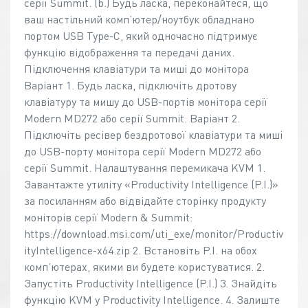
серії Summit. (b.) Будь ласка, переконайтеся, що
ваш настільний комп’ютер/ноутбук обладнано
портом USB Type-C, який одночасно підтримує
функцію відображення та передачі даних.
Підключення клавіатури та миші до монітора
Варіант 1. Будь ласка, підключіть дротову
клавіатуру та мишу до USB-портів монітора серії
Modern MD272 або серії Summit. Варіант 2.
Підключіть ресівер бездротової клавіатури та миші
до USB-порту монітора серії Modern MD272 або
серії Summit. Налаштування перемикача KVM 1.
Завантажте утиліту «Productivity Intelligence (P.I.)»
за посиланням або відвідайте сторінку продукту
моніторів серії Modern & Summit:
https://download.msi.com/uti_exe/monitor/Productiv
ityIntelligence-x64.zip 2. Встановіть P.I. на обох
комп’ютерах, якими ви будете користуватися. 2.
Запустіть Productivity Intelligence (P.I.) 3. Знайдіть
функцію KVM у Productivity Intelligence. 4. Залиште