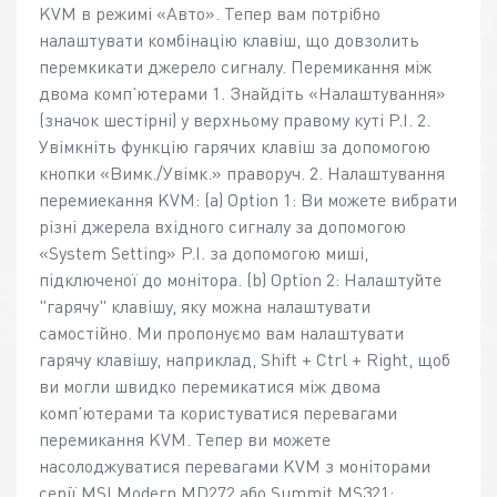
KVM в режимі «Авто». Тепер вам потрібно
налаштувати комбінацію клавіш, що довзолить
перемкикати джерело сигналу. Перемикання між
двома комп’ютерами 1. Знайдіть «Налаштування»
(значок шестірні) у верхньому правому куті P.I. 2.
Увімкніть функцію гарячих клавіш за допомогою
кнопки «Вимк./Увімк.» праворуч. 2. Налаштування
перемиекання KVM: (a) Option 1: Ви можете вибрати
різні джерела вхідного сигналу за допомогою
«System Setting» P.I. за допомогою миші,
підключеної до монітора. (b) Option 2: Налаштуйте
"гарячу" клавішу, яку можна налаштувати
самостійно. Ми пропонуємо вам налаштувати
гарячу клавішу, наприклад, Shift + Ctrl + Right, щоб
ви могли швидко перемикатися між двома
комп’ютерами та користуватися перевагами
перемикання KVM. Тепер ви можете
насолоджуватися перевагами KVM з моніторами
серії MSI Modern MD272 або Summit MS321: