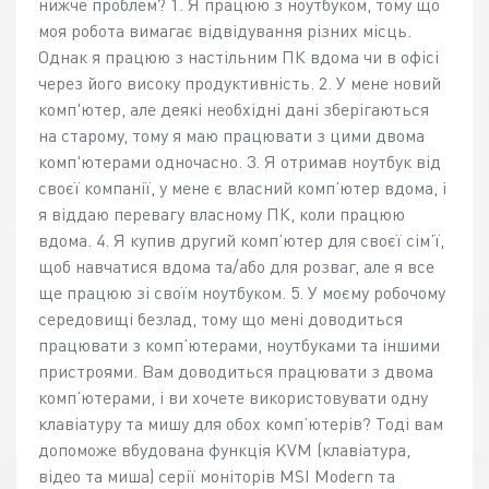
нижче проблем? 1. Я працюю з ноутбуком, тому що
моя робота вимагає відвідування різних місць.
Однак я працюю з настільним ПК вдома чи в офісі
через його високу продуктивність. 2. У мене новий
комп'ютер, але деякі необхідні дані зберігаються
на старому, тому я маю працювати з цими двома
комп'ютерами одночасно. 3. Я отримав ноутбук від
своєї компанії, у мене є власний комп’ютер вдома, і
я віддаю перевагу власному ПК, коли працюю
вдома. 4. Я купив другий комп’ютер для своєї сім’ї,
щоб навчатися вдома та/або для розваг, але я все
ще працюю зі своїм ноутбуком. 5. У моєму робочому
середовищі безлад, тому що мені доводиться
працювати з комп’ютерами, ноутбуками та іншими
пристроями. Вам доводиться працювати з двома
комп’ютерами, і ви хочете використовувати одну
клавіатуру та мишу для обох комп’ютерів? Тоді вам
допоможе вбудована функція KVM (клавіатура,
відео та миша) серії моніторів MSI Modern та