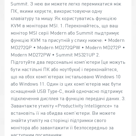
Summit. З нею ви можете легко перемикатися між
ПК, якими керуєте, використовуючи одну
клавіатуру та мишу. Як користуватись функцією
KVM в моніторах MSI. 1. Переконайтесь, що ваш
монітор MSI серії Modern або Summit пыдтримує
функцію KVM та присутній у спику нижче: • Modern
MD272QP • Modern MD272QPW • Modern MD272P •
Modern MD272PW • Summit MS321UP 2.
Підготуйте два персональні комп’ютери (це можуть
бути настільні ПК або ноутбуки) і переконайтеся,
що на обох комп’ютерах інстальовано Windows 10
або Windows 11. Один із цих комп’ютерів має бути
оснащений USB Type-C, який одночасно підтримує
підключення дисплея та функцію передачі даних. 3.
Завантажте утиліту «Productivity Intelligence» та
встановіть її на обидва комп’ютери. Ви можете
знайти утиліту на сторінці підтримки свого
монітора або завантажити її безпосередньо за
наступним посиланням: