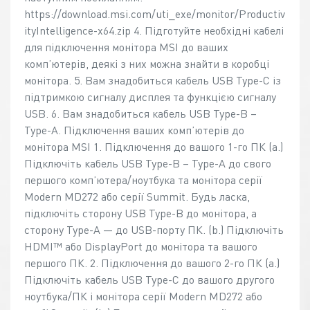
https://download.msi.com/uti_exe/monitor/Productiv
ityIntelligence-x64.zip 4. Підготуйте необхідні кабелі
для підключення монітора MSI до ваших
комп’ютерів, деякі з них можна знайти в коробці
монітора. 5. Вам знадобиться кабель USB Type-C із
підтримкою сигналу дисплея та функцією сигналу
USB. 6. Вам знадобиться кабель USB Type-B –
Type-A. Підключення ваших комп’ютерів до
монітора MSI 1. Підключення до вашого 1-го ПК (a.)
Підключіть кабель USB Type-B – Type-A до свого
першого комп’ютера/ноутбука та монітора серії
Modern MD272 або серії Summit. Будь ласка,
підключіть сторону USB Type-B до монітора, а
сторону Type-A — до USB-порту ПК. (b.) Підключіть
HDMI™ або DisplayPort до монітора та вашого
першого ПК. 2. Підключення до вашого 2-го ПК (a.)
Підключіть кабель USB Type-C до вашого другого
ноутбука/ПК і монітора серії Modern MD272 або