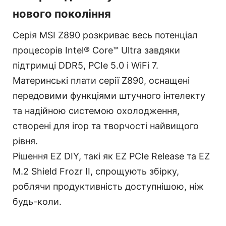
нового покоління
Серія MSI Z890 розкриває весь потенціал
процесорів Intel® Core™ Ultra завдяки
підтримці DDR5, PCIe 5.0 і WiFi 7.
Материнські плати серії Z890, оснащені
передовими функціями штучного інтелекту
та надійною системою охолодження,
створені для ігор та творчості найвищого
рівня.
Рішення EZ DIY, такі як EZ PCIe Release та EZ
M.2 Shield Frozr II, спрощують збірку,
роблячи продуктивність доступнішою, ніж
будь-коли.