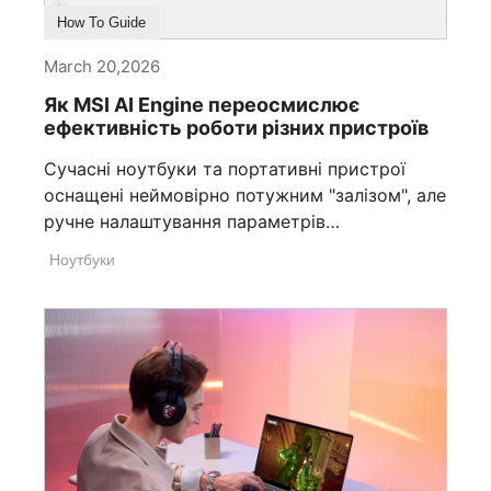
How To Guide
March 20,2026
Як MSI AI Engine переосмислює
ефективність роботи різних пристроїв
Сучасні ноутбуки та портативні пристрої
оснащені неймовірно потужним "залізом", але
ручне налаштування параметрів
продуктивності, часу роботи від акумулятора
Ноутбуки
або приватності може легко порушити ваші
робочі процеси. Вирішення цієї проблеми
знаходиться лише за один клік: MSI AI Engine,
вбудований безпосередньо в MSI Center, MSI
Center M та MSI Center S. Просто
увімкнувши цю функцію в центрі керування
вашим пристроєм, ви передаєте
налаштування певних параметрів штучному
інтелекту. Він автоматично оптимізує