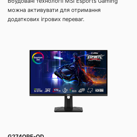
Вбудовані технології MSI Esports Gaming
можна активувати для отримання
додаткових ігрових переваг.
G274QPF-QD