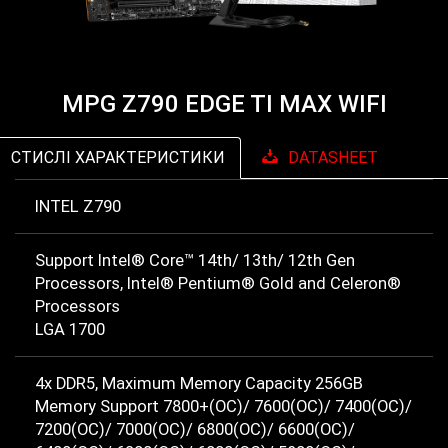
MPG Z790 EDGE TI MAX WIFI
СТИСЛІ ХАРАКТЕРИСТИКИ
DATASHEET
INTEL Z790
Support Intel® Core™ 14th/ 13th/ 12th Gen
Processors, Intel® Pentium® Gold and Celeron®
Processors
LGA 1700
4x DDR5, Maximum Memory Capacity 256GB
Memory Support 7800+(OC)/ 7600(OC)/ 7400(OC)/
7200(OC)/ 7000(OC)/ 6800(OC)/ 6600(OC)/