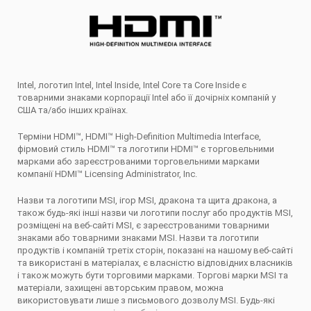
Intel, логотип Intel, Intel Inside, Intel Core та Core Inside є
товарними знаками корпорації Intel або її дочірніх компаній у
США та/або інших країнах.
Терміни HDMI™, HDMI™ High-Definition Multimedia Interface,
фірмовий стиль HDMI™ та логотипи HDMI™ є торговельними
марками або зареєстрованими торговельними марками
компанії HDMI™ Licensing Administrator, Inc.
Назви та логотипи MSI, ігор MSI, дракона та щита дракона, а
також будь-які інші назви чи логотипи послуг або продуктів MSI,
розміщені на веб-сайті MSI, є зареєстрованими товарними
знаками або товарними знаками MSI. Назви та логотипи
продуктів і компаній третіх сторін, показані на нашому веб-сайті
та використані в матеріалах, є власністю відповідних власників
і також можуть бути торговими марками. Торгові марки MSI та
матеріали, захищені авторським правом, можна
використовувати лише з письмового дозволу MSI. Будь-які