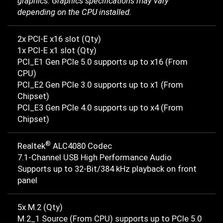
graphics. Graphics specifications may vary
depending on the CPU installed.
2x PCI-E x16 slot (Qty)
1x PCI-E x1 slot (Qty)
PCI_E1 Gen PCIe 5.0 supports up to x16 (From
CPU)
PCI_E2 Gen PCIe 3.0 supports up to x1 (From
Chipset)
PCI_E3 Gen PCIe 4.0 supports up to x4 (From
Chipset)
®
Realtek
ALC4080 Codec
7.1-Channel USB High Performance Audio
Supports up to 32-Bit/384 kHz playback on front
panel
5x M.2 (Qty)
M.2_1 Source (From CPU) supports up to PCIe 5.0