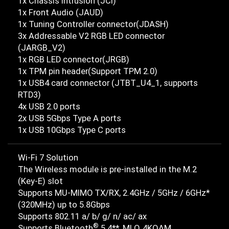
1x Chassis Intrusion (JCI)
1x Front Audio (JAUD)
1x Tuning Controller connector(JDASH)
3x Addressable V2 RGB LED connector
(JARGB_V2)
1x RGB LED connector(JRGB)
1x TPM pin header(Support TPM 2.0)
1x USB4 card connector (JTBT_U4_1, supports
RTD3)
4x USB 2.0 ports
2x USB 5Gbps Type A ports
1x USB 10Gbps Type C ports
Wi-Fi 7 Solution
The Wireless module is pre-installed in the M.2
(Key-E) slot
Supports MU-MIMO TX/RX, 2.4GHz / 5GHz / 6GHz*
(320MHz) up to 5.8Gbps
Supports 802.11 a/ b/ g/ n/ ac/ ax
®
Supports Bluetooth
5.4**, MLO, 4KQAM