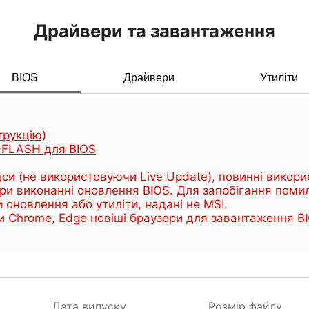
Драйвери та завантаження
BIOS
Драйвери
Утиліти
трукцію)
M-FLASH для BIOS
ідси (не використовуючи Live Update), повинні вико
ри виконанні оновлення BIOS. Для запобігання помил
и оновлення або утиліти, надані не MSI.
Chrome, Edge новіші браузери для завантаження BI
Дата випуску
Розмір файлу