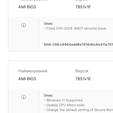
AMI BIOS
7B51v1F
Опис:
- Fixed CVE-2024-36877 security issue.
SHA-256:c8964add8e7816d0c8e311a701
Найменування
Версія
AMI BIOS
7B51v1E
Опис:
- Windows 11 Supported.
- Update CPU Micro code.
- Change the default setting of Secure Boo