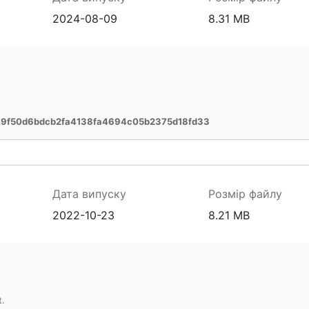
2024-08-09
8.31 MB
9f50d6bdcb2fa4138fa4694c05b2375d18fd33
Дата випуску
Розмір файлу
2022-10-23
8.21 MB
t.