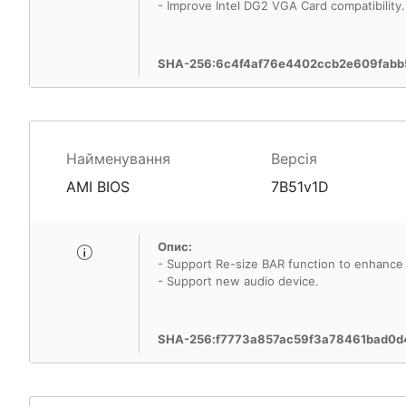
- Improve Intel DG2 VGA Card compatibility.
SHA-256:6c4f4af76e4402ccb2e609fabb
Найменування
Версія
AMI BIOS
7B51v1D
Опис:
- Support Re-size BAR function to enhanc
- Support new audio device.
SHA-256:f7773a857ac59f3a78461bad0d