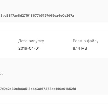
43bd3817ac8d27f918677b5757d65ca4e0e267a
Дата випуску
Розмір файлу
2019-04-01
8.14 MB
pu.
7d9a2e30cfa6a518c443867378ab140e91852fd