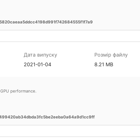
5820caeaa5ddcc4198d991f742684555f1f7a9
Дата випуску
Розмір файлу
2021-01-04
8.21 MB
e GPU performance.
499420ab34dbda3fc5be2eeba0a64a9d1cc9ff