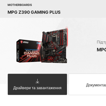
MOTHERBOARDS
MPG Z390 GAMING PLUS
Підт
MPG
Документа
Драйвери та завантаження