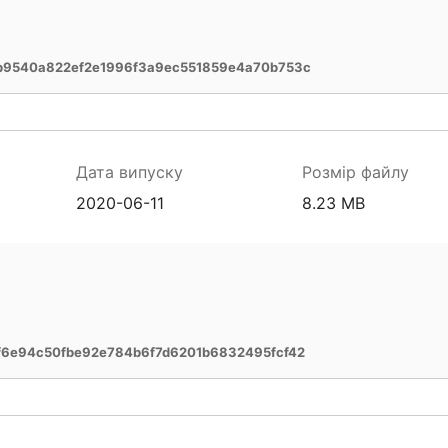
b9540a822ef2e1996f3a9ec551859e4a70b753c
Дата випуску
Розмір файлу
2020-06-11
8.23 MB
6e94c50fbe92e784b6f7d6201b6832495fcf42