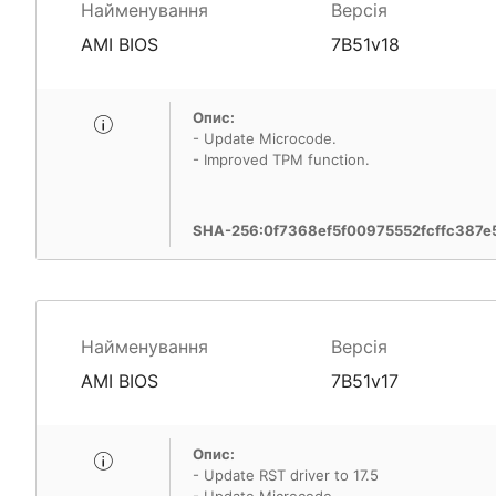
Найменування
Версія
AMI BIOS
7B51v18
Опис:
- Update Microcode.
- Improved TPM function.
SHA-256:0f7368ef5f00975552fcffc387
Найменування
Версія
AMI BIOS
7B51v17
Опис:
- Update RST driver to 17.5