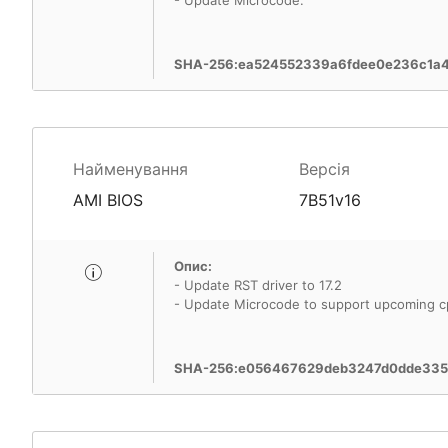
SHA-256:ea524552339a6fdee0e236c1a
Найменування
Версія
AMI BIOS
7B51v16
Опис:
- Update RST driver to 17.2
- Update Microcode to support upcoming c
SHA-256:e056467629deb3247d0dde335