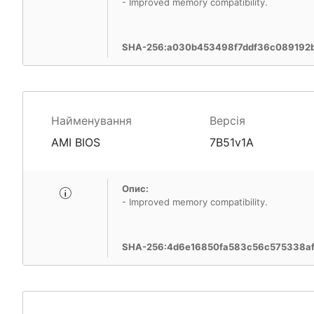
- Improved memory compatibility.
SHA-256:a030b453498f7ddf36c089192
Найменування
Версія
AMI BIOS
7B51v1A
Опис:
- Improved memory compatibility.
SHA-256:4d6e16850fa583c56c575338af