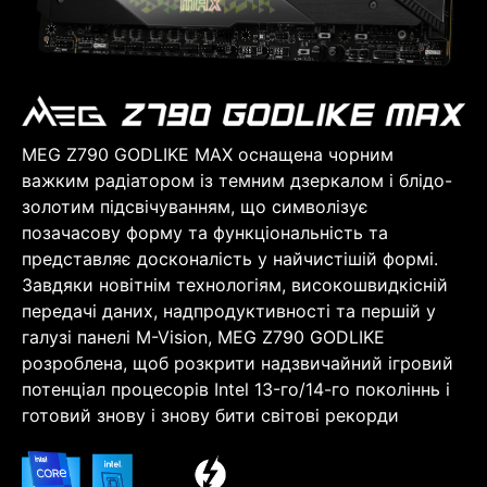
MEG Z790 GODLIKE MAX оснащена чорним
важким радіатором із темним дзеркалом і блідо-
золотим підсвічуванням, що символізує
позачасову форму та функціональність та
представляє досконалість у найчистішій формі.
Завдяки новітнім технологіям, високошвидкісній
передачі даних, надпродуктивності та першій у
галузі панелі M-Vision, MEG Z790 GODLIKE
розроблена, щоб розкрити надзвичайний ігровий
потенціал процесорів Intel 13-го/14-го поколіннь і
готовий знову і знову бити світові рекорди