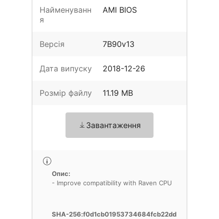
Найменуванн
AMI BIOS
я
Версія
7B90v13
Дата випуску
2018-12-26
Розмір файлу
11.19 MB
Завантаження
Опис:
- Improve compatibility with Raven CPU
SHA-256:f0d1cb01953734684fcb22dd