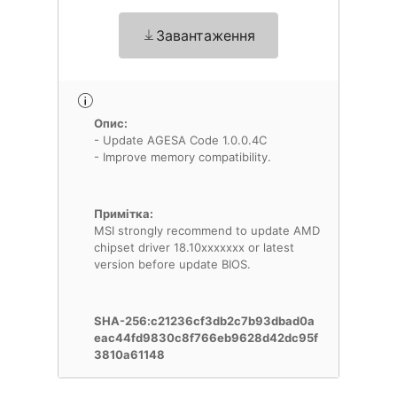
Завантаження
Опис:
- Update AGESA Code 1.0.0.4C
- Improve memory compatibility.
Примітка:
MSI strongly recommend to update AMD
chipset driver 18.10xxxxxxx or latest
version before update BIOS.
SHA-256:c21236cf3db2c7b93dbad0a
eac44fd9830c8f766eb9628d42dc95f
3810a61148