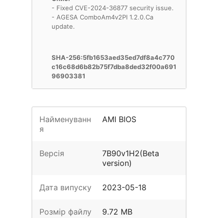
- Fixed CVE-2024-36877 security issue.
- AGESA ComboAm4v2PI 1.2.0.Ca
update.
SHA-256:5fb1653aed35ed7df8a4c770
c16c68d6b82b75f7dba8ded32f00a691
96903381
Найменуванн
AMI BIOS
я
Версія
7B90v1H2(Beta
version)
Дата випуску
2023-05-18
Розмір файлу
9.72 MB