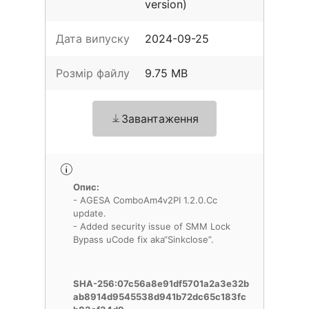
version)
Дата випуску
2024-09-25
Розмір файлу
9.75 MB
Завантаження
Опис:
- AGESA ComboAm4v2PI 1.2.0.Cc
update.
- Added security issue of SMM Lock
Bypass uCode fix aka“Sinkclose”.
SHA-256:07c56a8e91df5701a2a3e32b
ab8914d9545538d941b72dc65c183fc