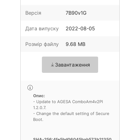
Версія
7B90v1G
Дата випуску
2022-08-05
Розмір файлу
9.68 MB
Завантаження
Опис:
- Update to AGESA ComboAm4v2PI
1.2.0.7.
- Change the default setting of Secure
Boot.
SHA-256:4fe5bd06045bab573b21350