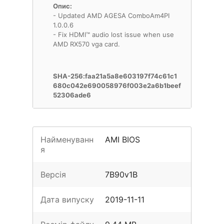
Опис:
- Updated AMD AGESA ComboAm4PI
1.0.0.6
- Fix HDMI™ audio lost issue when use
AMD RX570 vga card.
SHA-256:faa21a5a8e603197f74c61c1
680c042e690058976f003e2a6b1beef
52306ade6
Найменуванн
AMI BIOS
я
Версія
7B90v1B
Дата випуску
2019-11-11