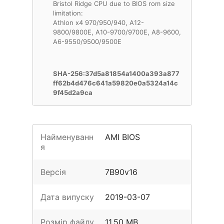
Bristol Ridge CPU due to BIOS rom size
limitation:
Athlon x4 970/950/940, A12-
9800/9800E, A10-9700/9700E, A8-9600,
A6-9550/9500/9500E
SHA-256:37d5a81854a1400a393a877
ff62b4d476c641a59820e0a5324a14c
9f45d2a9ca
Найменуванн
AMI BIOS
я
Версія
7B90v16
Дата випуску
2019-03-07
Розмір файлу
11.50 MB