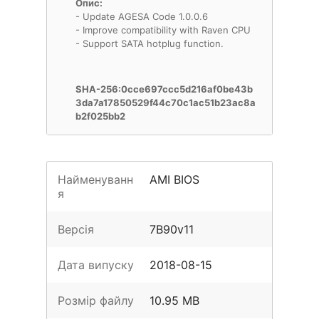
Опис:
- Update AGESA Code 1.0.0.6
- Improve compatibility with Raven CPU
- Support SATA hotplug function.
SHA-256:0cce697ccc5d216af0be43b
3da7a17850529f44c70c1ac51b23ac8a
b2f025bb2
Найменуванн
AMI BIOS
я
Версія
7B90v11
Дата випуску
2018-08-15
Розмір файлу
10.95 MB