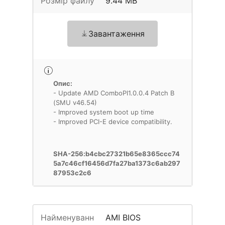
Розмір файлу
9.44 MB
Завантаження
Опис:
- Update AMD ComboPI1.0.0.4 Patch B
(SMU v46.54)
- Improved system boot up time
- Improved PCI-E device compatibility.
SHA-256:b4cbc27321b65e8365ccc74
5a7c46cf16456d7fa27ba1373c6ab297
87953c2c6
Найменуванн
AMI BIOS