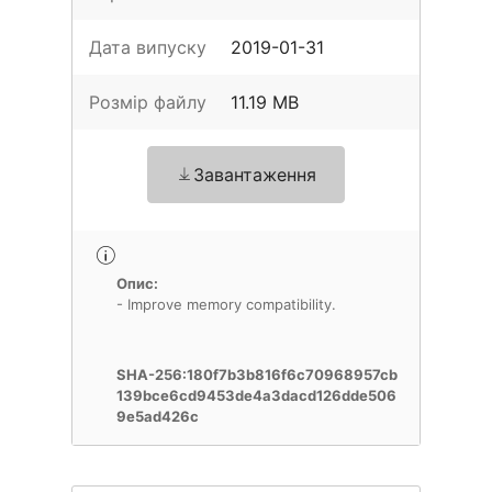
Дата випуску
2019-01-31
Розмір файлу
11.19 MB
Завантаження
Опис:
- Improve memory compatibility.
SHA-256:180f7b3b816f6c70968957cb
139bce6cd9453de4a3dacd126dde506
9e5ad426c