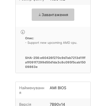
Завантаження
Опис:
SHA-256:e60426f270c9d7ab7213d11ff
a1f091f7299d50d1da3c8c095f5cab150
09863e
Найменуванн
AMI BIOS
я
Версія
7B90v14