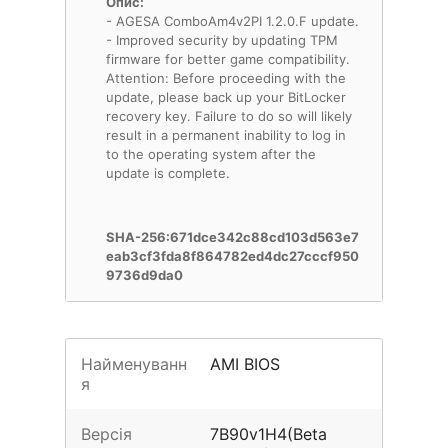
Опис:
- AGESA ComboAm4v2PI 1.2.0.F update.
- Improved security by updating TPM
firmware for better game compatibility.
Attention: Before proceeding with the
update, please back up your BitLocker
recovery key. Failure to do so will likely
result in a permanent inability to log in
to the operating system after the
update is complete.
SHA-256:671dce342c88cd103d563e7
eab3cf3fda8f864782ed4dc27cccf950
9736d9da0
Найменуванн
AMI BIOS
я
Версія
7B90v1H4(Beta