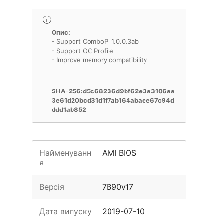
Опис:
- Support ComboPI 1.0.0.3ab
- Support OC Profile
- Improve memory compatibility
SHA-256:d5c68236d9bf62e3a3106aa
3e61d20bcd31d1f7ab164abaee67c94d
ddd1ab852
Найменуванн
AMI BIOS
я
Версія
7B90v17
Дата випуску
2019-07-10