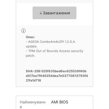
Завантаження
Опис:
- AGESA ComboAm4v2PI 1.2.0.A.
update.
- TPM Out of Bounds Access security
patch.
SHA-256:525f835bed6ec625539f40b
d417ea7f446254dea7e03770613793fd
21fa1d718
Найменуванн
AMI BIOS
я