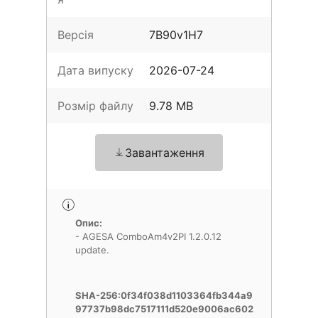
Версія
7B90v1H7
Дата випуску
2026-07-24
Розмір файлу
9.78 MB
Завантаження
Опис:
- AGESA ComboAm4v2PI 1.2.0.12
update.
SHA-256:0f34f038d1103364fb344a9
97737b98dc7517111d520e9006ac602