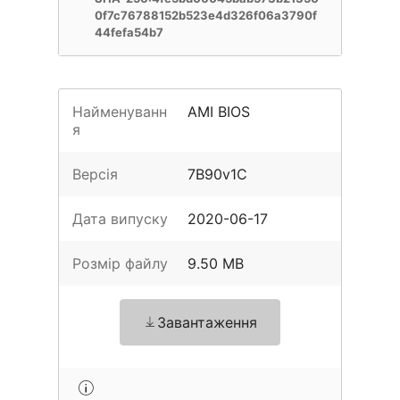
0f7c76788152b523e4d326f06a3790f
44fefa54b7
Найменуванн
AMI BIOS
я
Версія
7B90v1C
Дата випуску
2020-06-17
Розмір файлу
9.50 MB
Завантаження