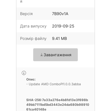
я
Версія
7B90v1A
Дата випуску
2019-09-25
Розмір файлу
9.41 MB
Завантаження
Опис:
- Update AMD ComboPI1.0.0.3abba
SHA-256:7a33a276e4b8fd13e3f698b
49bb7111bd5bd3443e24da680b98910
61ca40148e