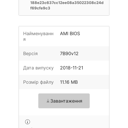
188e23c637cc12ee08a35022308c24d
f69cfe9c3
Найменуванн
AMI BIOS
я
Версія
7B90v12
Дата випуску
2018-11-21
Розмір файлу
11.16 MB
Завантаження