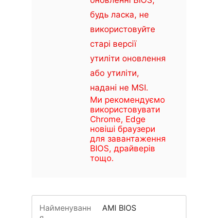
оновленні BIOS,
будь ласка, не
використовуйте
старі версії
утиліти оновлення
або утиліти,
надані не MSI.
Ми рекомендуємо
використовувати
Chrome, Edge
новіші браузери
для завантаження
BIOS, драйверів
тощо.
Найменуванн
AMI BIOS
я