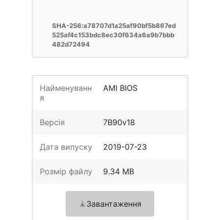
SHA-256:a78707d1a25af90bf5b867ed
525af4c153bdc8ec30f634a6a9b7bbb
482d72494
Найменуванн
AMI BIOS
я
Версія
7B90v18
Дата випуску
2019-07-23
Розмір файлу
9.34 MB
Завантаження