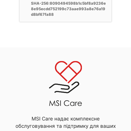
SHA-256:8090494598b1c5bf8a9236e
8e95ecdd752199c73aae993a8e76a19
d8bf67fa88
MSI Care надає комплексне
обслуговування та підтримку для ваших