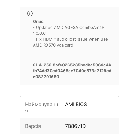
Опис:
- Updated AMD AGESA ComboAm4PI
1.0.0.6
- Fix HDMI™ audio lost issue when use
AMD RX570 vga card.
SHA-256:8afc0265235bcdba506dc4b
fb74dd30cd0465ee7040c573a7129cd
e083791680
Найменуванн
AMI BIOS
я
Версія
7B86v1D