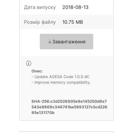
Дата випуску
2018-08-13
Розмір файлу
10.75 MB
Завантаження
Опис:
- Update AGESA Code 1.0.0.4C
- Improve memory compatibility.
SHA-256:c2d2026905e9e145250d9a7
543e9869c346741be5993127c5cd226
95e131170b