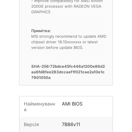
- Improve compatibility for AMD Athlon
200GE processor with RADEON VEGA
GRAPHICS
Примітка:
MSI strongly recommend to update AMD
chipset driver 18.10xxxxxxx or latest
version before update BIOS.
SHA-256:72bdce45fc446a1200e86d2
aa6fd8fee283dccaef1f021cae2a10e1c
7901050a
Найменуванн
AMI BIOS
я
Версія
7B86v11