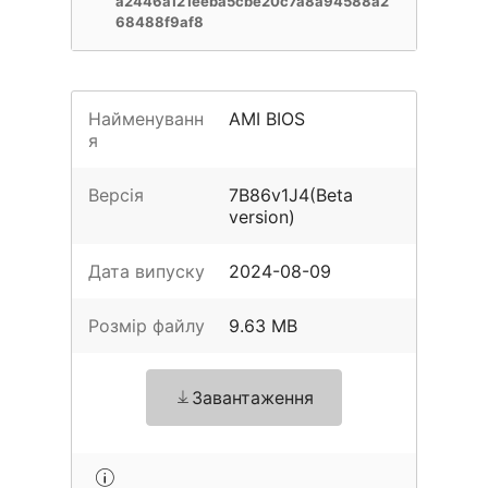
a2446a121eeba5cbe20c7a8a94588a2
68488f9af8
Найменуванн
AMI BIOS
я
Версія
7B86v1J4(Beta
version)
Дата випуску
2024-08-09
Розмір файлу
9.63 MB
Завантаження