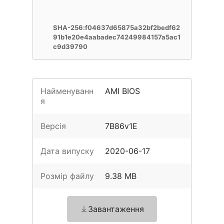
SHA-256:f04637d65875a32bf2bedf62
91b1e20e4aabadec74249984157a5ac1
c9d39790
Найменуванн
AMI BIOS
я
Версія
7B86v1E
Дата випуску
2020-06-17
Розмір файлу
9.38 MB
Завантаження