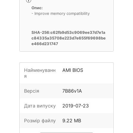
Опис:
- Improve memory compatibility
SHA-256:c62fb9d53c9069ee37d7e1a
c84335a35708e223d7e655f69698be
e466d231747
Найменуванн
AMI BIOS
я
Версія
7B86v1A
Дата випуску
2019-07-23
Розмір файлу
9.22 MB