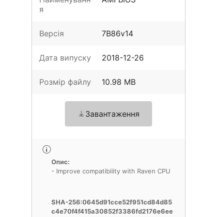
я
Версія
7B86v14
Дата випуску
2018-12-26
Розмір файлу
10.98 MB
Завантаження
Опис:
- Improve compatibility with Raven CPU
SHA-256:0645d91cce52f951cd84d85
c4e70f4f415a30852f3386fd2176e6ee