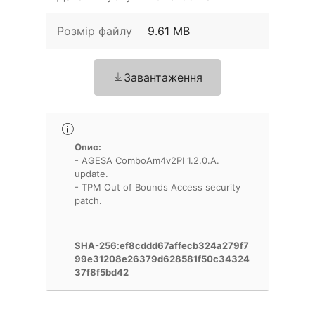
Розмір файлу
9.61 MB
Завантаження
Опис:
- AGESA ComboAm4v2PI 1.2.0.A.
update.
- TPM Out of Bounds Access security
patch.
SHA-256:ef8cddd67affecb324a279f7
99e31208e26379d628581f50c34324
37f8f5bd42