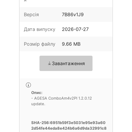
Версія
7B86v1J9
Дата випуску
2026-07-27
Розмір файлу
9.66 MB
Завантаження
Опис:
- AGESA ComboAm4v2PI 1.2.0.12
update.
SHA-256:6951b59f3e5031e95e93a60
2d54fe44eda8e424b6a6d9da32991c8