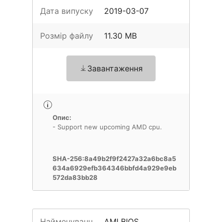
Дата випуску
2019-03-07
Розмір файлу
11.30 MB
Завантаження
Опис:
- Support new upcoming AMD cpu.
SHA-256:8a49b2f9f2427a32a6bc8a5
634a6929efb364346bbfd4a929e9eb
572da83bb28
Найменуванн
AMI BIOS