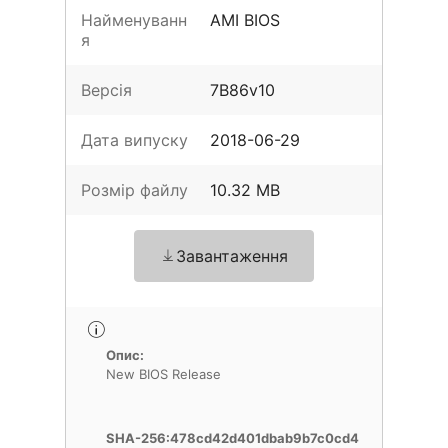
Найменуванн
AMI BIOS
я
Версія
7B86v10
Дата випуску
2018-06-29
Розмір файлу
10.32 MB
Завантаження
Опис:
New BIOS Release
SHA-256:478cd42d401dbab9b7c0cd4