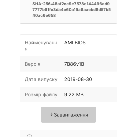
SHA-256:48af2cc9e7578c144496ad9
7777b61fe3da4e60a19a6aaebd8d57b5
40ac6e658
Найменуванн
AMI BIOS
я
Версія
7B86v1B
Дата випуску
2019-08-30
Розмір файлу
9.22 MB
Завантаження