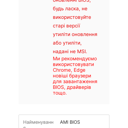
оновленні BIOS,
будь ласка, не
використовуйте
старі версії
утиліти оновлення
або утиліти,
надані не MSI.
Ми рекомендуємо
використовувати
Chrome, Edge
новіші браузери
для завантаження
BIOS, драйверів
тощо.
Найменуванн
AMI BIOS
я