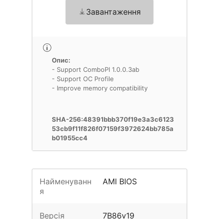
Завантаження
Опис:
- Support ComboPI 1.0.0.3ab
- Support OC Profile
- Improve memory compatibility
SHA-256:48391bbb370f19e3a3c6123
53cb9f11f826f07159f3972624bb785a
b01955cc4
Найменуванн
AMI BIOS
я
Версія
7B86v19