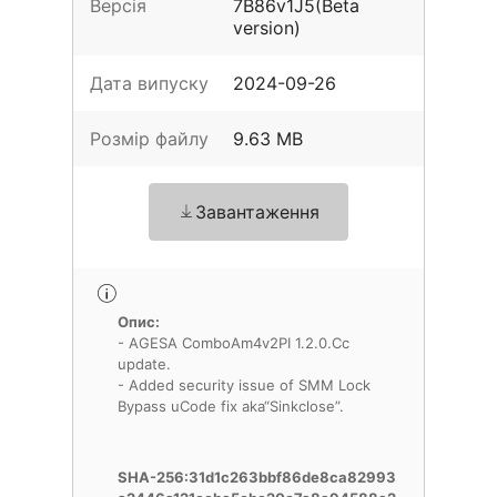
Версія
7B86v1J5(Beta
version)
Дата випуску
2024-09-26
Розмір файлу
9.63 MB
Завантаження
Опис:
- AGESA ComboAm4v2PI 1.2.0.Cc
update.
- Added security issue of SMM Lock
Bypass uCode fix aka“Sinkclose”.
SHA-256:31d1c263bbf86de8ca82993