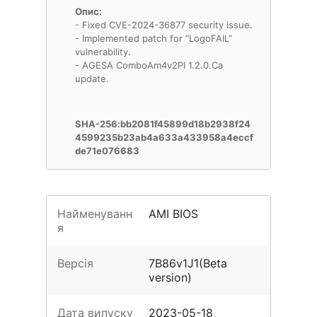
Опис:
- Fixed CVE-2024-36877 security issue.
- Implemented patch for “LogoFAIL”
vulnerability.
- AGESA ComboAm4v2PI 1.2.0.Ca
update.
SHA-256:bb2081f45899d18b2938f24
4599235b23ab4a633a433958a4eccf
de71e076683
Найменуванн
AMI BIOS
я
Версія
7B86v1J1(Beta
version)
Дата випуску
2023-05-18