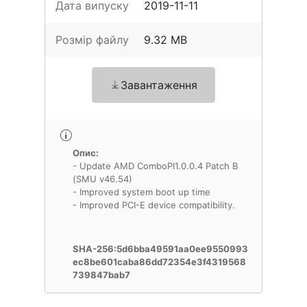
Дата випуску
2019-11-11
Розмір файлу
9.32 MB
Завантаження
Опис:
- Update AMD ComboPI1.0.0.4 Patch B
(SMU v46.54)
- Improved system boot up time
- Improved PCI-E device compatibility.
SHA-256:5d6bba49591aa0ee9550993
ec8be601caba86dd72354e3f4319568
739847bab7