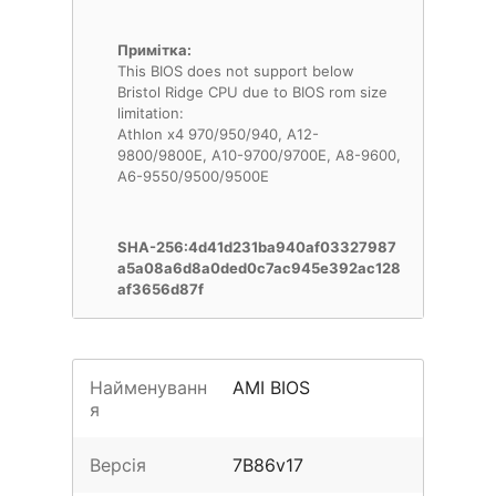
Примітка:
This BIOS does not support below
Bristol Ridge CPU due to BIOS rom size
limitation:
Athlon x4 970/950/940, A12-
9800/9800E, A10-9700/9700E, A8-9600,
A6-9550/9500/9500E
SHA-256:4d41d231ba940af03327987
a5a08a6d8a0ded0c7ac945e392ac128
af3656d87f
Найменуванн
AMI BIOS
я
Версія
7B86v17