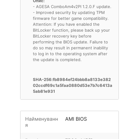
Опис:
- AGESA ComboAm4v2PI 1.2.0.F update.
- Improved security by updating TPM
firmware for better game compatibility.
Attention: If you have enabled the
BitLocker function, please back up your
BitLocker recovery key before
performing the BIOS update. Failure to
do so may result in permanent inability
to log in to the operating system after
the update is completed.
SHA-256:fb8984ef24bbb8a8133e382
02ccdf69c1a5faa0880d53e7b7c6413a
5ab81e931
Найменуванн
AMI BIOS
я