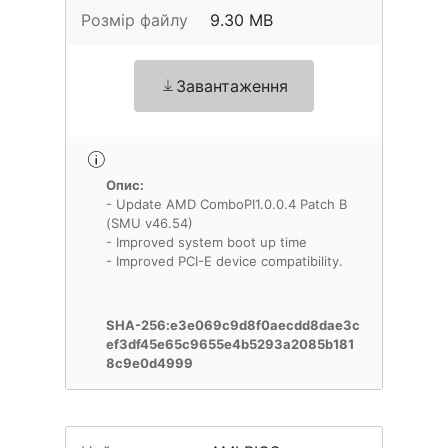
Розмір файлу
9.30 MB
Завантаження
Опис:
- Update AMD ComboPI1.0.0.4 Patch B
(SMU v46.54)
- Improved system boot up time
SHA-256:e3e069c9d8f0aecdd8dae3c
ef3df45e65c9655e4b5293a2085b181
8c9e0d4999