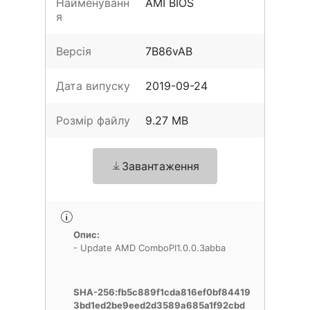
Найменуванн
AMI BIOS
я
Версія
7B86vAB
Дата випуску
2019-09-24
Розмір файлу
9.27 MB
Завантаження
Опис:
- Update AMD ComboPI1.0.0.3abba
SHA-256:fb5c889f1cda816ef0bf84419
3bd1ed2be9eed2d3589a685a1f92cbd