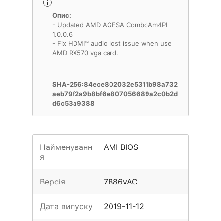
Опис:
- Updated AMD AGESA ComboAm4PI
1.0.0.6
- Fix HDMI™ audio lost issue when use
AMD RX570 vga card.
SHA-256:84ece802032e5311b98a732
aeb79f2a9b8bf6e807056689a2c0b2d
d6c53a9388
Найменуванн
AMI BIOS
я
Версія
7B86vAC
Дата випуску
2019-11-12