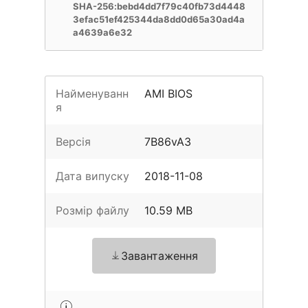
SHA-256:bebd4dd7f79c40fb73d4448
3efac51ef425344da8dd0d65a30ad4a
a4639a6e32
Найменуванн
AMI BIOS
я
Версія
7B86vA3
Дата випуску
2018-11-08
Розмір файлу
10.59 MB
Завантаження