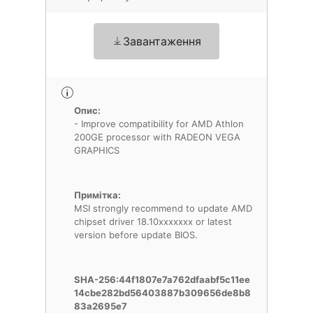
Завантаження
Опис:
- Improve compatibility for AMD Athlon
200GE processor with RADEON VEGA
GRAPHICS
Примітка:
MSI strongly recommend to update AMD
chipset driver 18.10xxxxxxx or latest
version before update BIOS.
SHA-256:44f1807e7a762dfaabf5c11ee
14cbe282bd56403887b309656de8b8
83a2695e7