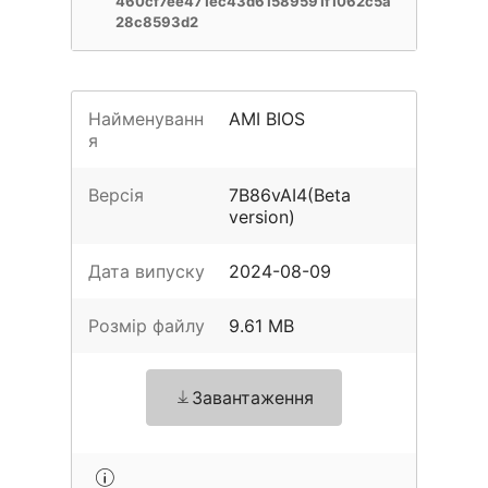
460cf7ee471ec43d61589591f1062c5a
28c8593d2
Найменуванн
AMI BIOS
я
Версія
7B86vAI4(Beta
version)
Дата випуску
2024-08-09
Розмір файлу
9.61 MB
Завантаження