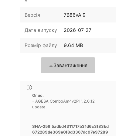
Версія
7B86vAI9
Дата випуску
2026-07-27
Розмір файлу
9.64 MB
Завантаження
Опис:
- AGESA ComboAm4v2PI 1.2.0.12
update.
SHA-256:5adbd4311717b31d6c3f83bd
672289de369e0f8d3367dc97e97289