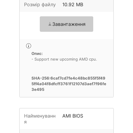
Розмір файлу
10.92 MB
Завантаження
Опис:
- Support new upcoming AMD cpu.
SHA-256:6caf7cd7fe4c48bc855f5f49
5ff4a04f8dfcff3761f12107d3aef7f96fe
3e495
Найменуванн
AMI BIOS
я