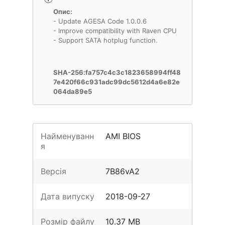
Опис:
- Update AGESA Code 1.0.0.6
- Improve compatibility with Raven CPU
- Support SATA hotplug function.
SHA-256:fa757c4c3c1823658994ff48
7e420f66c931adc99dc5612d4a6e82e
064da89e5
Найменуванн
AMI BIOS
я
Версія
7B86vA2
Дата випуску
2018-09-27
Розмір файлу
10.37 MB