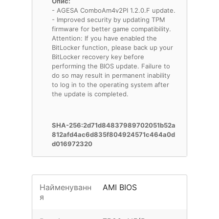
Опис:
- AGESA ComboAm4v2PI 1.2.0.F update.
- Improved security by updating TPM
firmware for better game compatibility.
Attention: If you have enabled the
BitLocker function, please back up your
BitLocker recovery key before
performing the BIOS update. Failure to
do so may result in permanent inability
to log in to the operating system after
the update is completed.
SHA-256:2d71d84837989702051b52a
812afd4ac6d835f804924571c464a0d
d016972320
Найменуванн
AMI BIOS
я