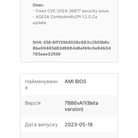
Опис:
- Fixed CVE-2024-36877 security issue.
- AGESA ComboAm4v2PI 1.2.0.Ca
update.
SHA-256:8ff139b5028c683c2505b6c
8be69465d82d9884d6ef49c0e84b34
785aae32556
Найменуванн
AMI BIOS
я
Версія
7B86vAI1(Beta
version)
Дата випуску
2023-05-18