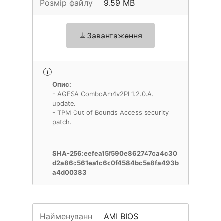
Розмір файлу
9.59 MB
Завантаження
Опис:
- AGESA ComboAm4v2PI 1.2.0.A.
update.
- TPM Out of Bounds Access security
patch.
SHA-256:eefea15f590e862747ca4c30
d2a86c561ea1c6c0f4584bc5a8fa493b
a4d00383
Найменуванн
AMI BIOS