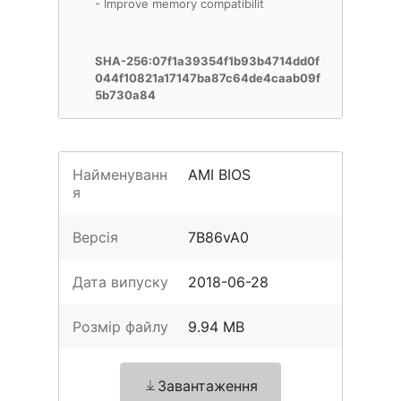
- Improve memory compatibilit
SHA-256:07f1a39354f1b93b4714dd0f
044f10821a17147ba87c64de4caab09f
5b730a84
Найменуванн
AMI BIOS
я
Версія
7B86vA0
Дата випуску
2018-06-28
Розмір файлу
9.94 MB
Завантаження