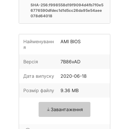
SHA-256:f998558d19f9094d4fb7f0e5
6776590dfdec1d1d5cc26da95e54aee
078d64018
Найменуванн
AMI BIOS
я
Версія
7B86vAD
Дата випуску
2020-06-18
Розмір файлу
9.36 MB
Завантаження