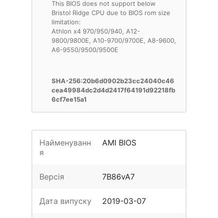
This BIOS does not support below
Bristol Ridge CPU due to BIOS rom size
limitation:
Athlon x4 970/950/940, A12-
9800/9800E, A10-9700/9700E, A8-9600,
A6-9550/9500/9500E
SHA-256:20b6d0902b23cc24040c46
cea49984dc2d4d2417f64191d92218fb
6cf7ee15a1
Найменуванн
AMI BIOS
я
Версія
7B86vA7
Дата випуску
2019-03-07