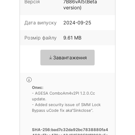
Версія
7B86vAI5(Beta
version)
Дата випуску
2024-09-25
Розмір файлу
9.61 MB
Завантаження
Опис:
- AGESA ComboAm4v2PI 1.2.0.Cc
update.
- Added security issue of SMM Lock
Bypass uCode fix aka“Sinkclose”.
SHA-256:bad7c32da92bc7838880fa4