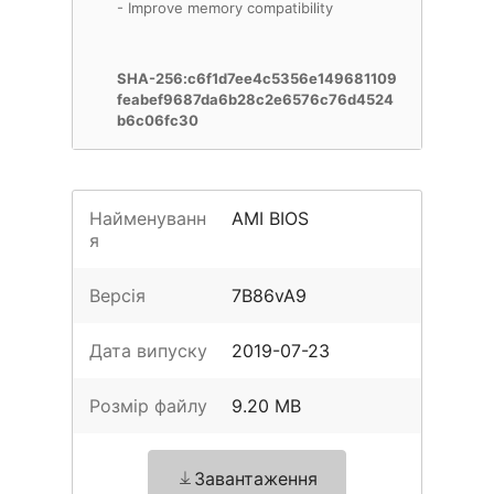
- Improve memory compatibility
SHA-256:c6f1d7ee4c5356e149681109
feabef9687da6b28c2e6576c76d4524
b6c06fc30
Найменуванн
AMI BIOS
я
Версія
7B86vA9
Дата випуску
2019-07-23
Розмір файлу
9.20 MB
Завантаження