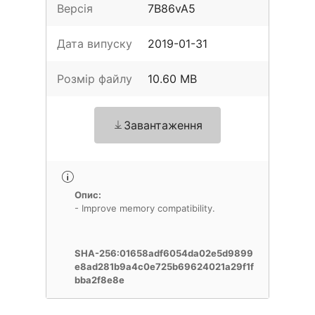
Версія
7B86vA5
Дата випуску
2019-01-31
Розмір файлу
10.60 MB
Завантаження
Опис:
- Improve memory compatibility.
SHA-256:01658adf6054da02e5d9899
e8ad281b9a4c0e725b69624021a29f1f
bba2f8e8e