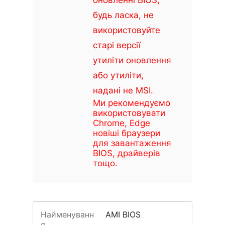
оновленні BIOS,
будь ласка, не
використовуйте
старі версії
утиліти оновлення
або утиліти,
надані не MSI.
Ми рекомендуємо
використовувати
Chrome, Edge
новіші браузери
для завантаження
BIOS, драйверів
тощо.
Найменуванн
AMI BIOS
я