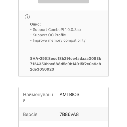
Опис:
- Support ComboPI 1.0.0.3ab
- Support OC Profile
- Improve memory compatibility
SHA-256:8ecc18b29fce4adaaa3083b
7124350bbc688d5c9b14915f2c0a9a8
2de3050920
Найменуванн
AMI BIOS
я
Версія
7B86vA8