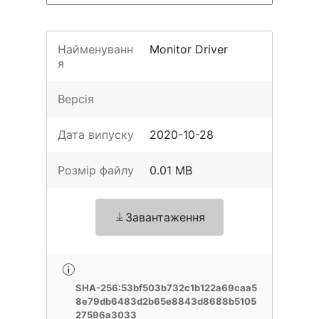
Найменуванн
Monitor Driver
я
Версія
Дата випуску
2020-10-28
Розмір файлу
0.01 MB
Завантаження
SHA-256:53bf503b732c1b122a69caa5
8e79db6483d2b65e8843d8688b5105
27596a3033