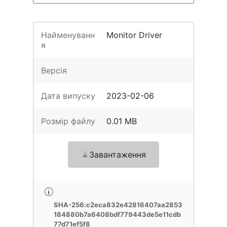
Найменуванн
Monitor Driver
я
Версія
Дата випуску
2023-02-06
Розмір файлу
0.01 MB
Завантаження
SHA-256:c2eca832e42816407aa2853
184880b7a6408bdf779443de5e11cdb
77d71ef5f8