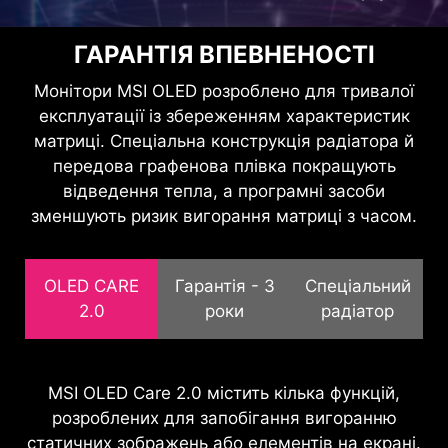
MYSTIC LIGHT
М’яке підсвічування, яке легко
ГАРАНТІЯ ВПЕВНЕНОСТІ
синхронізується з будь‑яким
Монітори MSI OLED розроблено для тривалої
ігровим продуктом, що підтримує
експлуатації із збереженням характеристик
Mystic Light.
матриці. Спеціальна конструкція радіатора й
передова графенова плівка покращують
відведення тепла, а програмні засоби
зменшують ризик вигорання матриці з часом.
OLED CARE
Гарантія - 3
Спеціальний
2.0
роки
радіатор
Ми в MSI усвідомлюємо важливість надання
MSI OLED Care 2.0 містить кілька функцій,
Усі нові QD-OLED-монітори оснащені
всебічної підтримки, щоб наші користувачі
розроблених для запобігання вигоранню
графеновою плівкою, відомою своєю
статичних зображень або елементів на екрані.
могли насолоджуватися іграми без зайвих
винятковою теплопровідністю для