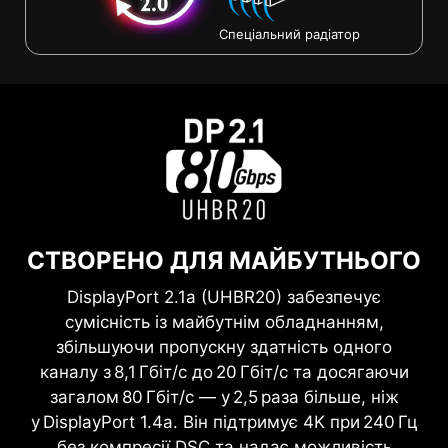
Спеціальний радіатор
СТВОРЕНО ДЛЯ МАЙБУТНЬОГО
DisplayPort 2.1a (UHBR20) забезпечує
сумісність із майбутнім обладнанням,
збільшуючи пропускну здатність одного
каналу з 8,1 Гбіт/с до 20 Гбіт/с та досягаючи
загалом 80 Гбіт/с — у 2,5 раза більше, ніж
у DisplayPort 1.4a. Він підтримує 4K при 240 Гц
без компресії DSC та надає можливість