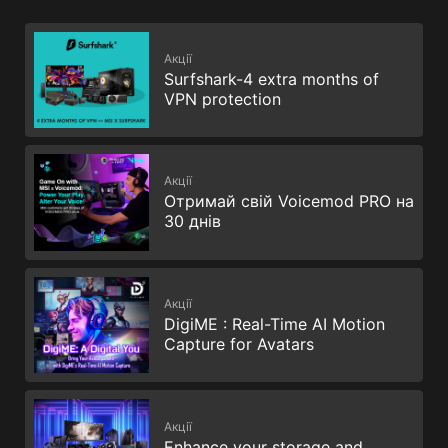
Акції
Surfshark-4 extra months of
VPN protection
Акції
Отримай свій Voicemod PRO на
30 днів
Акції
DigiME : Real-Time AI Motion
Capture for Avatars
Акції
Enhance your storage and