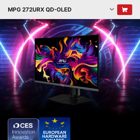
MPG 272URX QD-OLED