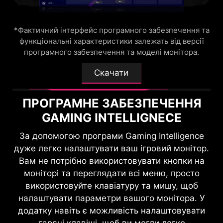
технології HDMI™ CEC (Consumer Electronics
комфортним геймплеєм.
Control) пристрій може взаємодіяти з
*Фактичний інтерфейс програмного забезпечення та
контролерами: вони здатні вмикати монітор і
функціональні характеристики залежать від версії
24.5"
перемикати режими відповідно до типу
програмного забезпечення та моделі монітора.
підключеного пристрою.
Скачати
ПРОГРАМНЕ ЗАБЕЗПЕЧЕННЯ
GAMING INTELLIGNECE
За допомогою програми Gaming Intelligence
KVM-МОДУЛЬ
дуже легко налаштувати ваш ігровий монітор.
Вам не потрібно використовувати кнопки на
Керуйте декількома пристроями
моніторі та переглядати всі меню, просто
за допомогою одного набору
використовуйте клавіатуру та мишу, щоб
HDMI™ 2.1 48 Гбіт/с
клавіатури, миші та ігрового
налаштувати параметри вашого монітора. У
монітора MSI.
додатку навіть є можливість налаштовувати
гарячі клавіші, щоб ви могли легко