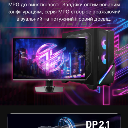
MPG до винятковості. Завдяки оптимізованим
конфігураціям, серія MPG створює вражаючий
візуальний та потужний ігровий досвід.