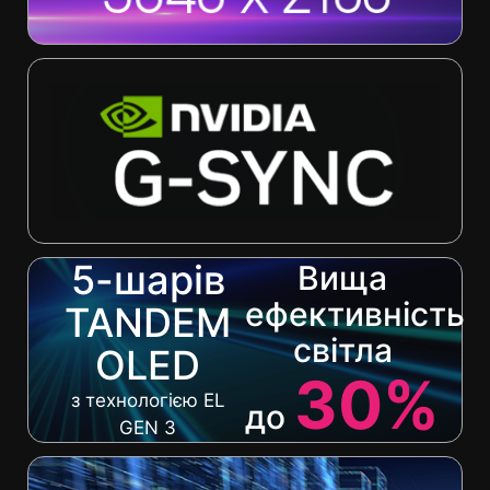
5-шарів
Вища
ефективність
TANDEM
світла
OLED
30%
з технологією EL
до
GEN 3