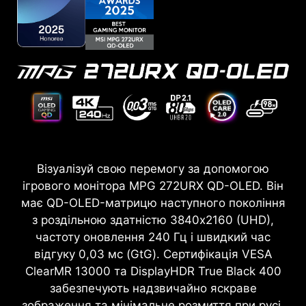
Візуалізуй свою перемогу за допомогою
ігрового монітора MPG 272URX QD-OLED. Він
має QD-OLED-матрицю наступного покоління
з роздільною здатністю 3840x2160 (UHD),
частоту оновлення 240 Гц і швидкий час
відгуку 0,03 мс (GtG). Сертифікація VESA
ClearMR 13000 та DisplayHDR True Black 400
забезпечують надзвичайно яскраве
зображення та мінімальне розмиття при русі.