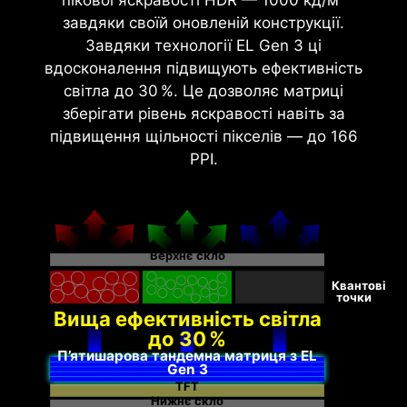
мультимедіа.
завдяки своїй оновленій конструкції.
Завдяки технології EL Gen 3 ці
вдосконалення підвищують ефективність
світла до 30 %. Це дозволяє матриці
зберігати рівень яскравості навіть за
підвищення щільності пікселів — до 166
PPI.
27” QHD QD-OLED
Верхнє скло
Квантові
0.03 мс GtG
1500000:1
точки
Вища ефективність світла
Час відгуку
Контраст
до 30 %
П’ятишарова тандемна матриця з EL
Gen 3
TFT
Нижнє скло