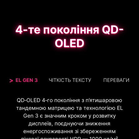
4-те покоління QD-
OLED
EL GEN 3
ЧІТКІСТЬ ТЕКСТУ
ПЕРЕВАГИ
Цей монітор MSI, сертифікований за
MPG 272URX QD‑OLED із щільністю пікслеів
QD‑OLED 4‑го покоління з п’ятишаровою
стандартом VESA DisplayHDR™ True Black 400,
166 PPI забезпечує чіткіше зображення, кращу
тандемною матрицею та технологією EL
забезпечує 99% охоплення простору DCI-P3 і
розбірливість тексту та вищу деталізацію в
Gen 3 є значним кроком у розвитку
точність передавання кольорів Delta E < 2, що
контенті з високою роздільною здатністю.
дисплеїв, поєднуючи зниження
гарантує насичені кольори та достовірне
енергоспоживання зі збереженням
відтворення деталей — ідеально для ігор і
пікової яскравості HDR — 1000 кд/м²