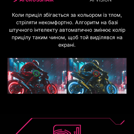
Коли приціл збігається за кольором із тлом,
Нова технологія AI Vision може не тільки
розпізнавати деталі в темних областях, але й
стріляти некомфортно. Алгоритм на базі
підвищувати загальну яскравість і насиченість
штучного інтелекту автоматично змінює колір
прицілу таким чином, щоб той виділявся на
кольорів..
екрані.
Без AI VISION
З AI VISION