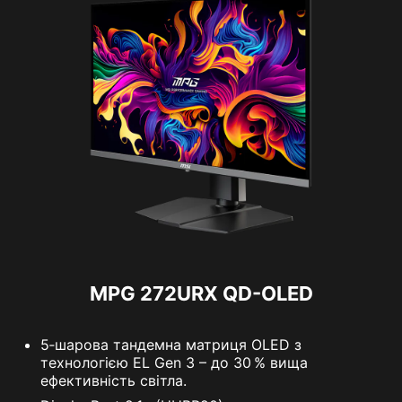
Діагональ
26.5"
Тип матриці
QD-OLED
Співвідношення сторін
16:9
Роздільна здатність
3840 x 2160 (UHD)
Частота оновлення
240 Гц
Час відгуку
0.03 мс (GtG)
MPG 272URX QD-OLED
5‑шарова тандемна матриця OLED з
технологією EL Gen 3 – до 30 % вища
ефективність світла.