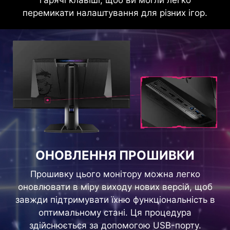
HDMI™ 2.0 18 Гбіт/с
перемикати налаштування для різних ігор.
HDMI™ 1.4 10,2 Гбіт/с
ОНОВЛЕННЯ ПРОШИВКИ
Прошивку цього монітору можна легко
оновлювати в міру виходу нових версій, щоб
завжди підтримувати їхню функціональність в
оптимальному стані. Ця процедура
здійснюється за допомогою USB-порту.