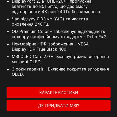
DisplayPort 2.1a (UHBR20) – пропускна
здатність до 80 Гбіт/с, що дає змогу
відтворювати 4K при 240 Гц без компресії.
Час відгуку 0,03 мс (GtG) та частота
оновлення 240 Гц.
QD Premium Color – забезпечує відповідність
кольору професійному стандарту - Delta E≤2.
Неймовірне HDR-зображення – VESA
DisplayHDR True Black 400.
MSI OLED Care 2.0 – зменшує ризик вигорання
матриці OLED.
3 роки гарантії – Включає покриття вигоряння
OLED.
ХАРАКТЕРИСТИКИ
ДЕ ПРИДБАТИ MSI?