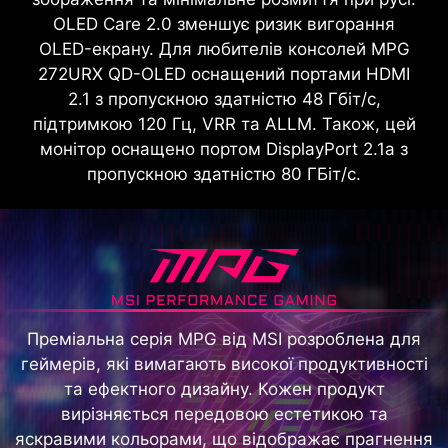
OLED Care 2.0 зменшує ризик вигорання
OLED-екрану. Для любителів консолей MPG
272URX QD-OLED оснащений портами HDMI
2.1 з пропускною здатністю 48 Гбіт/с,
підтримкою 120 Гц, VRR та ALLM. Також, цей
монітор оснащено портом DisplayPort 2.1a з
пропускною здатністю 80 ГБіт/с.
Преміальна серія MPG від MSI розроблена для
геймерів, які вимагають високої продуктивності
та ефектного дизайну. Кожен продукт
вирізняється передовою естетикою та
яскравими кольорами, що відображає прагнення