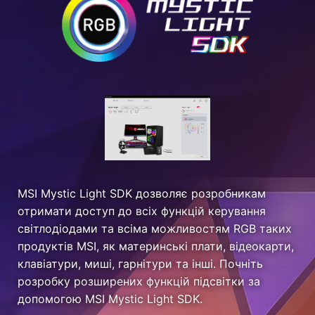
MSI Mystic Light SDK дозволяє розробникам
отримати доступ до всіх функцій керування
світлодіодами та всіма можливостям RGB таких
продуктів MSI, як материнські плати, відеокарти,
клавіатури, миші, гарнітури та інші. Почніть
розробку розширених функцій підсвітки за
допомогою MSI Mystic Light SDK.