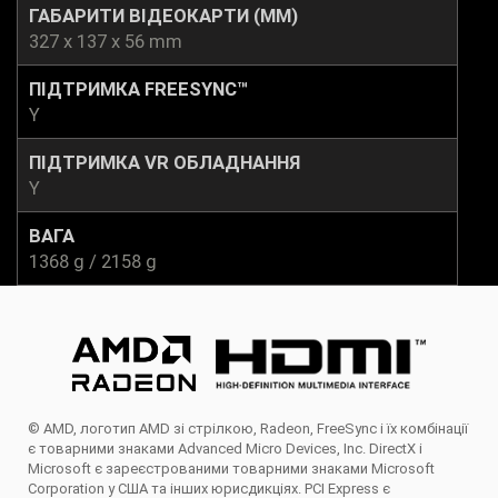
ГАБАРИТИ ВІДЕОКАРТИ (ММ)
327 x 137 x 56 mm
ПІДТРИМКА FREESYNC™
Y
ПІДТРИМКА VR ОБЛАДНАННЯ
Y
ВАГА
1368 g / 2158 g
© AMD, логотип AMD зі стрілкою, Radeon, FreeSync і їх комбінації
є товарними знаками Advanced Micro Devices, Inc. DirectX і
Microsoft є зареєстрованими товарними знаками Microsoft
Corporation у США та інших юрисдикціях. PCI Express є