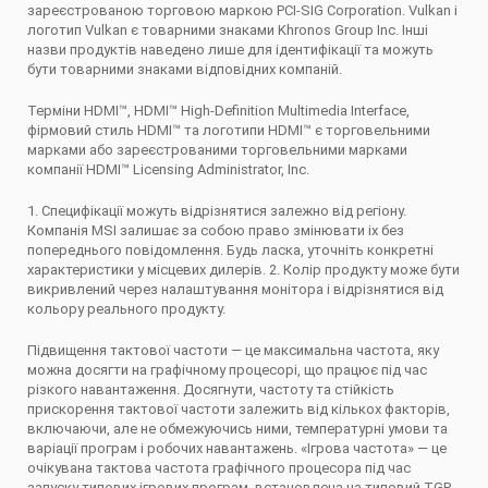
зареєстрованою торговою маркою PCI-SIG Corporation. Vulkan і
логотип Vulkan є товарними знаками Khronos Group Inc. Інші
назви продуктів наведено лише для ідентифікації та можуть
бути товарними знаками відповідних компаній.
Терміни HDMI™, HDMI™ High-Definition Multimedia Interface,
фірмовий стиль HDMI™ та логотипи HDMI™ є торговельними
марками або зареєстрованими торговельними марками
компанії HDMI™ Licensing Administrator, Inc.
1. Специфікації можуть відрізнятися залежно від регіону.
Компанія MSI залишає за собою право змінювати іх без
попереднього повідомлення. Будь ласка, уточніть конкретні
характеристики у місцевих дилерів. 2. Колір продукту може бути
викривлений через налаштування монітора і відрізнятися від
кольору реального продукту.
Підвищення тактової частоти — це максимальна частота, яку
можна досягти на графічному процесорі, що працює під час
різкого навантаження. Досягнути, частоту та стійкість
прискорення тактової частоти залежить від кількох факторів,
включаючи, але не обмежуючись ними, температурні умови та
варіації програм і робочих навантажень. «Ігрова частота» — це
очікувана тактова частота графічного процесора під час
запуску типових ігрових програм, встановлена ​​на типовий TGP