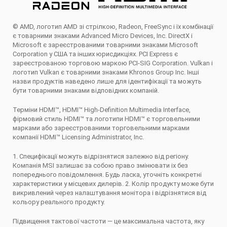
© AMD, логотип AMD зі стрілкою, Radeon, FreeSync і їх комбінації
є товарними знаками Advanced Micro Devices, Inc. DirectX і
Microsoft є зареєстрованими товарними знаками Microsoft
Corporation у США та інших юрисдикціях. PCI Express є
зареєстрованою торговою маркою PCI-SIG Corporation. Vulkan і
логотип Vulkan є товарними знаками Khronos Group Inc. Інші
назви продуктів наведено лише для ідентифікації та можуть
бути товарними знаками відповідних компаній.
Терміни HDMI™, HDMI™ High-Definition Multimedia Interface,
фірмовий стиль HDMI™ та логотипи HDMI™ є торговельними
марками або зареєстрованими торговельними марками
компанії HDMI™ Licensing Administrator, Inc.
1. Специфікації можуть відрізнятися залежно від регіону.
Компанія MSI залишає за собою право змінювати іх без
попереднього повідомлення. Будь ласка, уточніть конкретні
характеристики у місцевих дилерів. 2. Колір продукту може бути
викривлений через налаштування монітора і відрізнятися від
кольору реального продукту.
Підвищення тактової частоти — це максимальна частота, яку