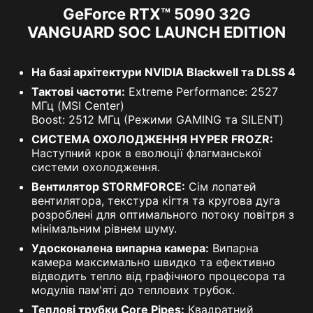
GeForce RTX™ 5090 32G
VANGUARD SOC LAUNCH EDITION
На базі архітектури NVIDIA Blackwell та DLSS 4
Тактові частоти:
Extreme Performance: 2527
МГц (MSI Center)
Boost: 2512 МГц (Режими GAMING та SILENT)
СИСТЕМА ОХОЛОДЖЕННЯ HYPER FROZR:
Наступний крок в еволюції флагманської
системи охолодження.
Вентилятор STORMFORCE:
Сім лопатей
вентилятора, текстура кігтя та кругова дуга
розроблені для оптимального потоку повітря з
мінімальним рівнем шуму.
Удосконалена випарна камера:
Випарна
камера максимально швидко та ефективно
відводить тепло від графічного процесора та
модулів пам'яті до теплових трубок.
Теплові трубки Core Pipes:
Квадратний