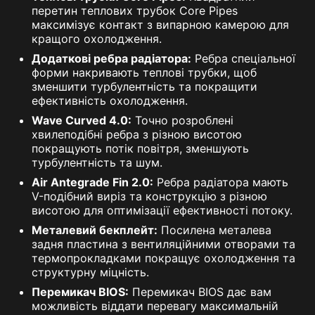
перетин теплових трубок Core Pipes
максимізує контакт з випарною камерою для
кращого охолодження.
Додаткові ребра радіатора:
Ребра спеціальної
форми накривають теплові трубки, щоб
зменшити турбулентність та покращити
ефективність охолодження.
Wave Curved 4.0:
Точно розроблені
хвилеподібні ребра з різною висотою
покращують потік повітря, зменшують
турбулентність та шум.
Air Antegrade Fin 2.0:
Ребра радіатора мають
V-подібний виріз та конструкцію з різною
висотою для оптимізації ефективності потоку.
Металевий бекплейт:
Посилена металева
задня пластина з вентиляційними отворами та
термопрокладками покращує охолодження та
структурну міцність.
Перемикач BIOS:
Перемикач BIOS дає вам
можливість віддати перевагу максимальній