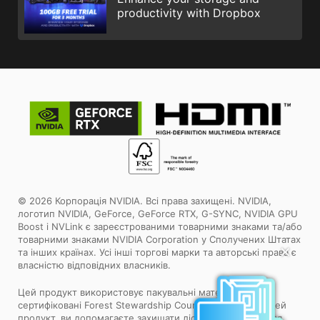
productivity with Dropbox
© 2026 Корпорація NVIDIA. Всі права захищені. NVIDIA,
логотип NVIDIA, GeForce, GeForce RTX, G-SYNC, NVIDIA GPU
Boost і NVLink є зареєстрованими товарними знаками та/або
товарними знаками NVIDIA Corporation у Сполучених Штатах
✕
та інших країнах. Усі інші торгові марки та авторські права є
власністю відповідних власників.
Цей продукт використовує пакувальні матеріали,
сертифіковані Forest Stewardship Council™. Обираючи цей
продукт, ви допомагаєте захищати ліси світу. Дізнайтеся