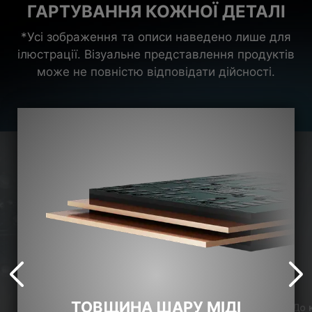
ГАРТУВАННЯ КОЖНОЇ ДЕТАЛІ
*Усі зображення та описи наведено лише для
ілюстрації. Візуальне представлення продуктів
може не повністю відповідати дійсності.
ТОВЩИНА ШАРУ МІДІ
До 