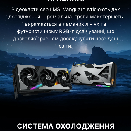
Відеокарти серії MSI Vanguard втілюють дух
дослідження. Преміальна ігрова майстерність
виражається в ламаних лініях та
футуристичному RGB-підсвічуванні, що
дозволяє гравцям досліджувати незвідані
світи.
СИСТЕМА ОХОЛОДЖЕННЯ