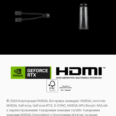
© 2026 Корпорація NVIDIA. Всі права захищені. NVIDIA, логотип
NVIDIA, GeForce, GeForce RTX, G-SYNC, NVIDIA GPU Boost і NVLink
є зареєстрованими товарними знаками та/або товарними
знаками NVIDIA Corporation у Сполучених Штатах та інших