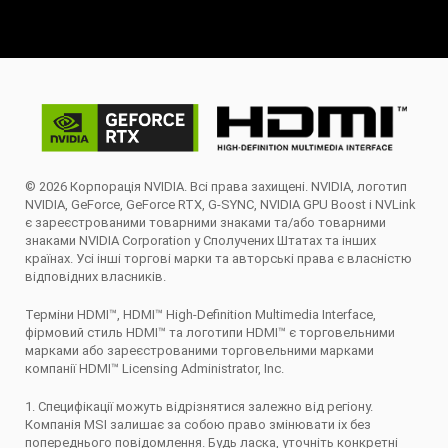
© 2026 Корпорація NVIDIA. Всі права захищені. NVIDIA, логотип
NVIDIA, GeForce, GeForce RTX, G-SYNC, NVIDIA GPU Boost і NVLink
є зареєстрованими товарними знаками та/або товарними
знаками NVIDIA Corporation у Сполучених Штатах та інших
країнах. Усі інші торгові марки та авторські права є власністю
відповідних власників.
Терміни HDMI™, HDMI™ High-Definition Multimedia Interface,
фірмовий стиль HDMI™ та логотипи HDMI™ є торговельними
марками або зареєстрованими торговельними марками
компанії HDMI™ Licensing Administrator, Inc.
1. Специфікації можуть відрізнятися залежно від регіону.
Компанія MSI залишає за собою право змінювати іх без
попереднього повідомлення. Будь ласка, уточніть конкретні