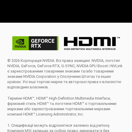
© 2026 Корпорація NVIDIA. Всі права захищені. NVIDIA, логотип
NVIDIA, GeForce, GeForce RTX, G-SYNC, NVIDIA GPU Boost і NVLink
є зареєстрованими товарними знаками та/або товарними
знаками NVIDIA Corporation у Сполучених Штатах та інших
країнах. Усі інші торгові марки та авторські права є власністю
відповідних власників.
Терміни HDMI™, HDMI™ High-Definition Multimedia Interface,
фірмовий стиль HDMI™ та логотипи HDMI™ є торговельними
марками або зареєстрованими торговельними марками
компанії HDMI™ Licensing Administrator, Inc.
1. Специфікації можуть відрізнятися залежно від регіону.
Компанія MSI залишає за собою право змінювати іх без