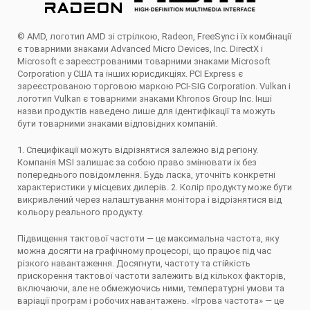
© AMD, логотип AMD зі стрілкою, Radeon, FreeSync і їх комбінації
є товарними знаками Advanced Micro Devices, Inc. DirectX і
Microsoft є зареєстрованими товарними знаками Microsoft
Corporation у США та інших юрисдикціях. PCI Express є
зареєстрованою торговою маркою PCI-SIG Corporation. Vulkan і
логотип Vulkan є товарними знаками Khronos Group Inc. Інші
назви продуктів наведено лише для ідентифікації та можуть
бути товарними знаками відповідних компаній.
1. Специфікації можуть відрізнятися залежно від регіону.
Компанія MSI залишає за собою право змінювати іх без
попереднього повідомлення. Будь ласка, уточніть конкретні
характеристики у місцевих дилерів. 2. Колір продукту може бути
викривлений через налаштування монітора і відрізнятися від
кольору реального продукту.
Підвищення тактової частоти — це максимальна частота, яку
можна досягти на графічному процесорі, що працює під час
різкого навантаження. Досягнути, частоту та стійкість
прискорення тактової частоти залежить від кількох факторів,
включаючи, але не обмежуючись ними, температурні умови та
варіації програм і робочих навантажень. «Ігрова частота» — це