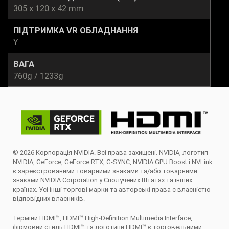
305 x 120 x 42 mm
ПІДТРИМКА VR ОБЛАДНАННЯ
Y
ВАГА
760g / 1233g
© 2026 Корпорація NVIDIA. Всі права захищені. NVIDIA, логотип
NVIDIA, GeForce, GeForce RTX, G-SYNC, NVIDIA GPU Boost і NVLink
є зареєстрованими товарними знаками та/або товарними
знаками NVIDIA Corporation у Сполучених Штатах та інших
країнах. Усі інші торгові марки та авторські права є власністю
відповідних власників.
Терміни HDMI™, HDMI™ High-Definition Multimedia Interface,
фірмовий стиль HDMI™ та логотипи HDMI™ є торговельними