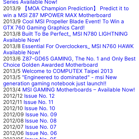
Series Available Now!
2013/9
【MOA Champion Prediction】 Predict it to
win a MSI Z87 MPOWER MAX Motherboard
2013/9
Cool MSI Propeller Blade Event! To Win a
GTX 760 Gaming Graphics Card!
2013/8
Built To Be Perfect_ MSI N780 LIGHTNING
Available Now!
2013/8
Essential For Overclockers_ MSI N760 HAWK
Available Now!
2013/6
Z87-GD65 GAMING, The No. 1 and Only Best
Choice Golden Awarded Motherboard
2013/5
Welcome to COMPUTEX Taipei 2013
2013/5
"Engineered to dominated" - msi New
generation gaming notebook just launch!!
2013/4
MSI GAMING Motherboards – Available Now!
2012/12
Issue No. 12
2012/11
Issue No. 11
2012/10
Issue No. 10
2012/09
Issue No. 09
2012/08
Issue No. 08
2012/07
Issue No. 07
2012/06
Issue No. 06