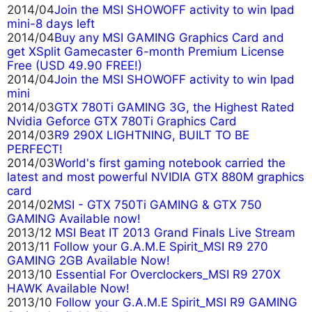
2014/04
Join the MSI SHOWOFF activity to win Ipad
mini-8 days left
2014/04
Buy any MSI GAMING Graphics Card and
get XSplit Gamecaster 6-month Premium License
Free (USD 49.90 FREE!)
2014/04
Join the MSI SHOWOFF activity to win Ipad
mini
2014/03
GTX 780Ti GAMING 3G, the Highest Rated
Nvidia Geforce GTX 780Ti Graphics Card
2014/03
R9 290X LIGHTNING, BUILT TO BE
PERFECT!
2014/03
World's first gaming notebook carried the
latest and most powerful NVIDIA GTX 880M graphics
card
2014/02
MSI - GTX 750Ti GAMING & GTX 750
GAMING Available now!
2013/12
MSI Beat IT 2013 Grand Finals Live Stream
2013/11
Follow your G.A.M.E Spirit_MSI R9 270
GAMING 2GB Available Now!
2013/10
Essential For Overclockers_MSI R9 270X
HAWK Available Now!
2013/10
Follow your G.A.M.E Spirit_MSI R9 GAMING