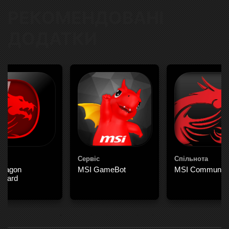
РЕКОМЕНДОВАНІ
ДОДАТКИ
ти
Сервіс
Спільнота
Dragon
MSI GameBot
MSI Community
board