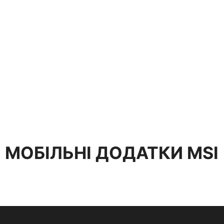
МОБІЛЬНІ ДОДАТКИ MSI
Мобільні додатки MSI - це зручний та ефективний
спосіб роботи з пристроями MSI та отримання
корисної інформації.