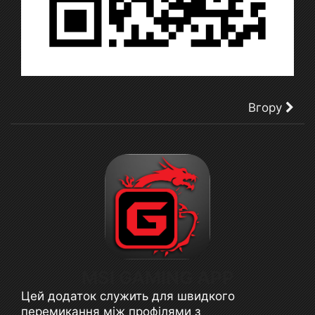
Вгору
MSI GAMING APP
Цей додаток служить для швидкого
перемикання між профілями з