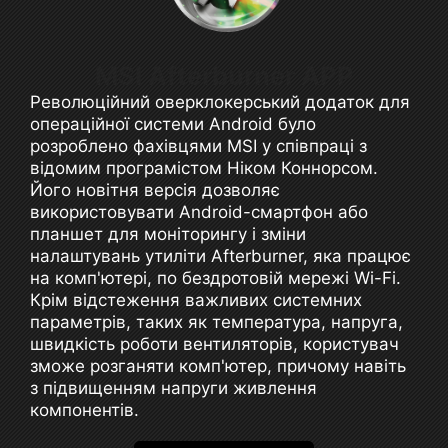
MSI Afterburner APP
Революційний оверклокерський додаток для
операційної системи Android було
розроблено фахівцями MSI у співпраці з
відомим програмістом Ніком Коннорсом.
Його новітня версія дозволяє
використовувати Android-смартфон або
планшет для моніторингу і зміни
налаштувань утиліти Afterburner, яка працює
на комп'ютері, по бездротовій мережі Wi-Fi.
Крім відстеження важливих системних
параметрів, таких як температура, напруга,
швидкість роботи вентиляторів, користувач
зможе розганяти комп'ютер, причому навіть
з підвищенням напруги живлення
компонентів.