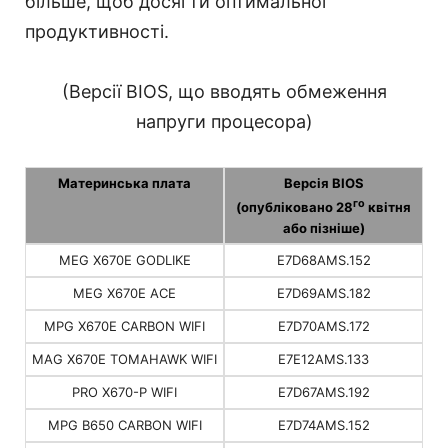
більше, щоб досягти оптимальної
продуктивності.
(Версії BIOS, що вводять обмеження
напруги процесора)
Материнська плата
Версія BIOS
го
(опубліковано 28
квітня
або пізніше)
MEG X670E GODLIKE
E7D68AMS.152
MEG X670E ACE
E7D69AMS.182
MPG X670E CARBON WIFI
E7D70AMS.172
MAG X670E TOMAHAWK WIFI
E7E12AMS.133
PRO X670-P WIFI
E7D67AMS.192
MPG B650 CARBON WIFI
E7D74AMS.152