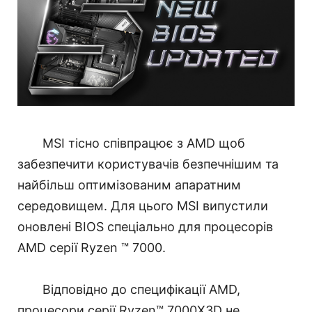
MSI тісно співпрацює з AMD щоб
забезпечити користувачів безпечнішим та
найбільш оптимізованим апаратним
середовищем. Для цього MSI випустили
оновлені BIOS спеціально для процесорів
AMD серії Ryzen ™ 7000.
Відповідно до специфікації AMD,
процесори серії Ryzen™ 7000X3D не