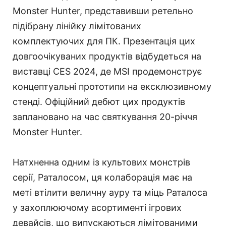
Monster Hunter, представивши ретельно
підібрану лінійку лімітованих
комплектуючих для ПК. Презентація цих
довгоочікуваних продуктів відбудеться на
виставці CES 2024, де MSI продемонструє
концептуальні прототипи на ексклюзивному
стенді. Офіційний дебют цих продуктів
заплановано на час святкування 20-річчя
Monster Hunter.
Натхненна одним із культових монстрів
серії, Раталосом, ця колаборація має на
меті втілити величну ауру та міць Раталоса
у захоплюючому асортименті ігрових
девайсів, що випускаються лімітованими