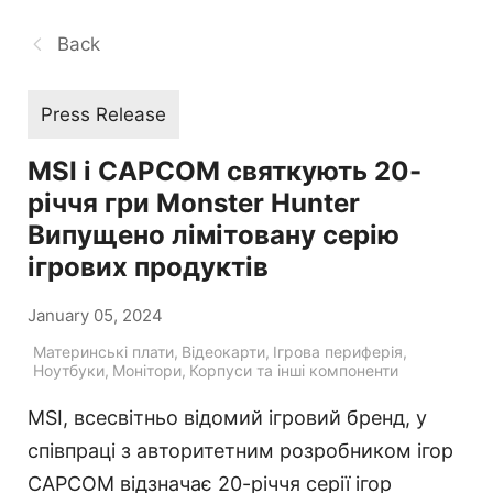
Back
Press Release
MSI і CAPCOM святкують 20-
річчя гри Monster Hunter
Випущено лімітовану серію
ігрових продуктів
January 05, 2024
Материнські плати
,
Відеокарти
,
Ігрова периферія
,
Ноутбуки
,
Монітори
,
Корпуси та інші компоненти
MSI, всесвітньо відомий ігровий бренд, у
співпраці з авторитетним розробником ігор
CAPCOM відзначає 20-річчя серії ігор