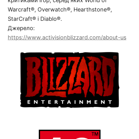
критиками ігор, серед яких World of
Warcraft®, Overwatch®, Hearthstone®,
StarCraft® і Diablo®.
Джерело:
https://www.activisionblizzard.com/about-us