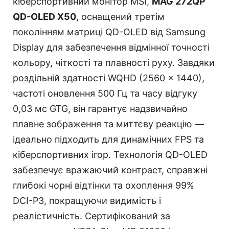
кіберспортивний монітор MSI,
MAG 272QP
QD-OLED X50
, оснащений третім
поколінням матриці QD-OLED від Samsung
Display для забезпечення відмінної точності
кольору, чіткості та плавності руху. Завдяки
роздільній здатності WQHD (2560 x 1440),
частоті оновлення 500 Гц та часу відгуку
0,03 мс GTG, він гарантує надзвичайно
плавне зображення та миттєву реакцію —
ідеально підходить для динамічних FPS та
кіберспортивних ігор. Технологія QD-OLED
забезпечує вражаючий контраст, справжні
глибокі чорні відтінки та охоплення 99%
DCI-P3, покращуючи видимість і
реалістичність. Сертифікований за