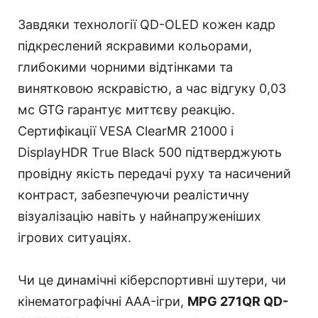
Завдяки технології QD-OLED кожен кадр
підкреслений яскравими кольорами,
глибокими чорними відтінками та
винятковою яскравістю, а час відгуку 0,03
мс GTG гарантує миттєву реакцію.
Сертифікації VESA ClearMR 21000 і
DisplayHDR True Black 500 підтверджують
провідну якість передачі руху та насичений
контраст, забезпечуючи реалістичну
візуалізацію навіть у найнапруженіших
ігрових ситуаціях.
Чи це динамічні кіберспортивні шутери, чи
кінематографічні AAA-ігри,
MPG 271QR QD-