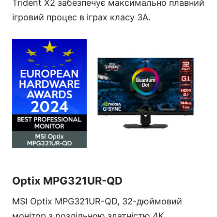
Trident X2 забезпечує максимально плавний
ігровий процес в іграх класу 3A.
Optix MPG321UR-QD
MSI Optix MPG321UR-QD, 32-дюймовий
монітор з роздільною здатністю 4K