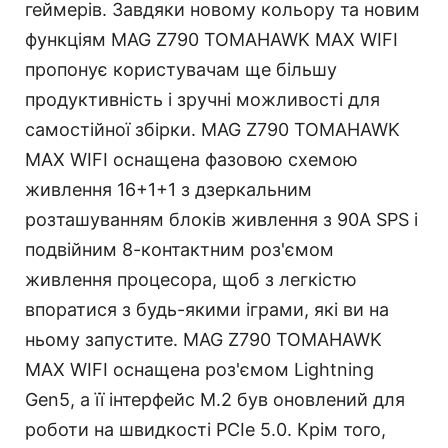
геймерів. Завдяки новому кольору та новим
функціям MAG Z790 TOMAHAWK MAX WIFI
пропонує користувачам ще більшу
продуктивність і зручні можливості для
самостійної збірки. MAG Z790 TOMAHAWK
MAX WIFI оснащена фазовою схемою
живлення 16+1+1 з дзеркальним
розташуванням блоків живлення з 90A SPS і
подвійним 8-контактним роз'ємом
живлення процесора, щоб з легкістю
впоратися з будь-якими іграми, які ви на
ньому запустите. MAG Z790 TOMAHAWK
MAX WIFI оснащена роз'ємом Lightning
Gen5, а її інтерфейс M.2 був оновлений для
роботи на швидкості PCIe 5.0. Крім того,