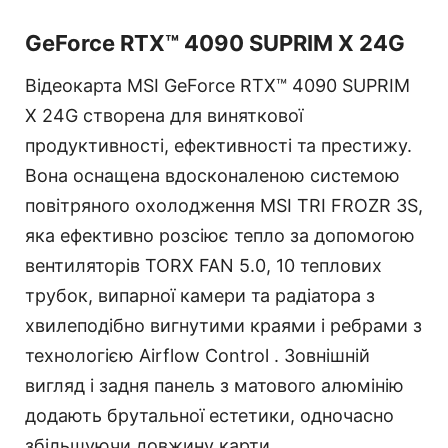
GeForce RTX™ 4090 SUPRIM X 24G
Відеокарта MSI GeForce RTX™ 4090 SUPRIM
X 24G створена для виняткової
продуктивності, ефективності та престижу.
Вона оснащена вдосконаленою системою
повітряного охолодження MSI TRI FROZR 3S,
яка ефективно розсіює тепло за допомогою
вентиляторів TORX FAN 5.0, 10 теплових
трубок, випарної камери та радіатора з
хвилеподібно вигнутими краями і ребрами з
технологією Airflow Control . Зовнішній
вигляд і задня панель з матового алюмінію
додають брутальної естетики, одночасно
збільшуючи довжину карти.