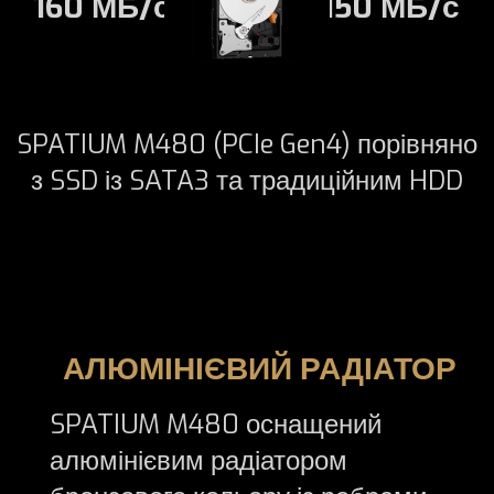
160 МБ/с
150 МБ/с
SPATIUM M480 (PCIe Gen4) порівняно
з SSD із SATA3 та традиційним HDD
АЛЮМІНІЄВИЙ РАДІАТОР
SPATIUM M480 оснащений
алюмінієвим радіатором