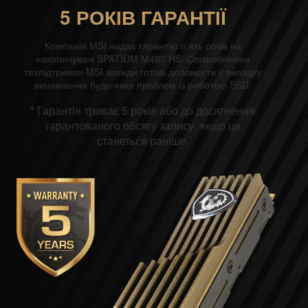
5 РОКІВ ГАРАНТІЇ
Компанія MSI надає гарантію п’ять років на
накопичувачі SPATIUM M480 HS. Співробітники
техпідтримки MSI завжди готові допомогти у випадку
виникнення будь-яких проблем із роботою SSD.
* Гарантія триває 5 років або до досягнення
гарантованого обсягу запису, якщо це
станеться раніше.