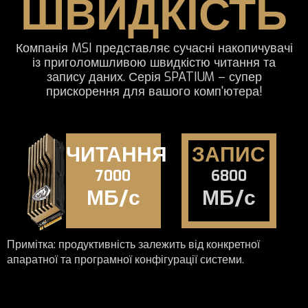
ШВИДКІСТЬ
Компанія MSI представляє сучасні накопичувачі
із приголомшливою швидкістю читання та
запису даних. Серія SPATIUM – супер
прискорення для вашого комп'ютера!
ЧИТАННЯ
ЗАПИС
7000
6800
МБ/с
МБ/с
Примітка: продуктивність залежить від конкретної
апаратної та програмної конфігурації системи.