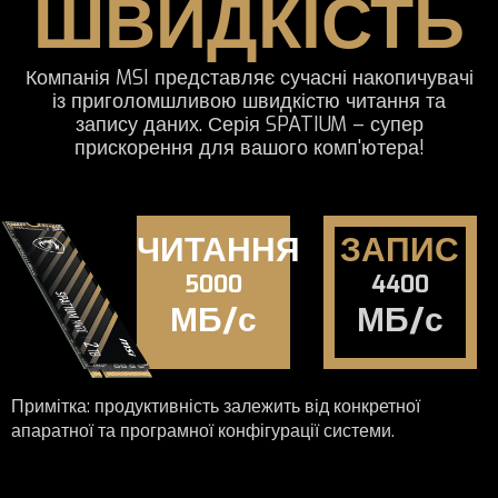
ШВИДКІСТЬ
Компанія MSI представляє сучасні накопичувачі
із приголомшливою швидкістю читання та
запису даних. Серія SPATIUM – супер
прискорення для вашого комп'ютера!
ЧИТАННЯ
ЗАПИС
5000
4400
МБ/с
МБ/с
Примітка: продуктивність залежить від конкретної
апаратної та програмної конфігурації системи.