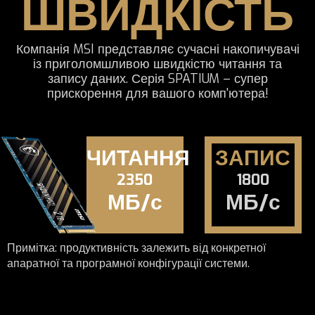
ШВИДКІСТЬ
Компанія MSI представляє сучасні накопичувачі
із приголомшливою швидкістю читання та
запису даних. Серія SPATIUM – супер
прискорення для вашого комп'ютера!
ЧИТАННЯ
ЗАПИС
2350
1800
МБ/с
МБ/с
Примітка: продуктивність залежить від конкретної
апаратної та програмної конфігурації системи.