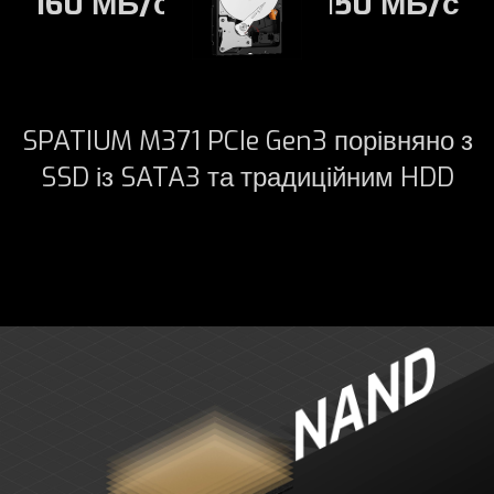
160 МБ/с
150 МБ/с
SPATIUM M371 PCIe Gen3 порівняно з
SSD із SATA3 та традиційним HDD