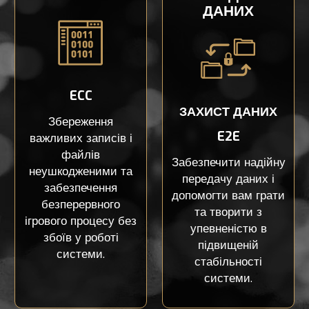
ДАНИХ
ECC
ЗАХИСТ ДАНИХ
Збереження
E2E
важливих записів і
файлів
Забезпечити надійну
неушкодженими та
передачу даних і
забезпечення
допомогти вам грати
безперервного
та творити з
ігрового процесу без
упевненістю в
збоїв у роботі
підвищеній
системи.
стабільності
системи.