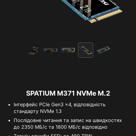
SPATIUM M371 NVMe M.2
Інтерфейс PCIe Gen3 x4, відповідність
стандарту NVMe 1.3
Послідовне читання та запис на швидкостях
до 2350 MБ/с та 1800 МБ/с відповідно
Термін служби SSD: до 480 TBW