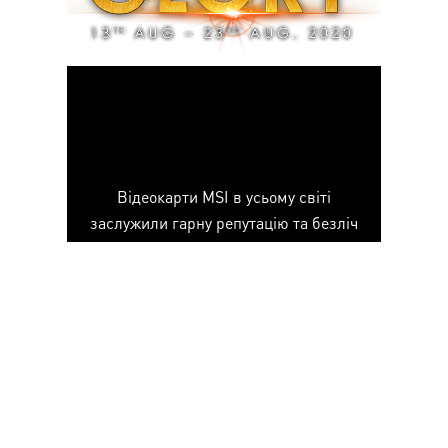
Відеокарти MSI в усьому світі
заслужили гарну репутацію та безліч
нагород авторитетних світових
медіа-ресурсів. Заслуга цих нагород
- це наше добре відоме теплове
рішення серії TWIN FROZR, яке
забезпечує чудову безшумність та
підтримує низькі температури під
час гри.
Подивіться статті й відео нижче а