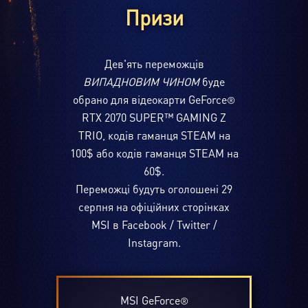
Призи
Дев'ять переможців
ВИПАДНОВИМ ЧИНОМ
буде
обрано для відеокарти GeForce
®
RTX 2070 SUPER™ GAMING Z
TRIO, кодів гаманця STEAM на
100$ або кодів гаманця STEAM на
60$.
Переможці будуть оголошені 29
серпня на офіційних сторінках
MSI в Facebook / Twitter /
Instagram.
MSI GeForce
®