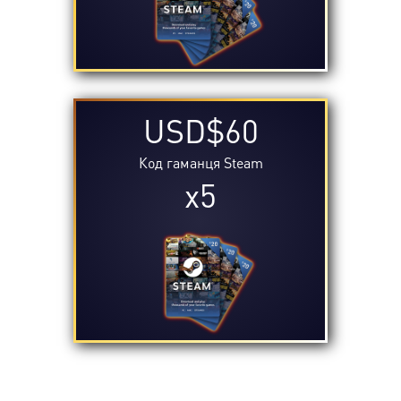
USD$60
Код гаманця Steam
x5