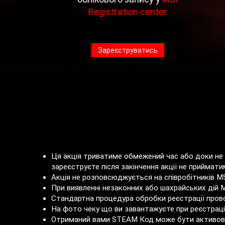
Registration center
Зареєструватись
Ця акція триватиме обмежений час або доки не с
зареєструєте після закінчення акції не прийматим
Акція не розповсюджується на співробітників MS
При виявленні незаконних або шахрайських дій 
Стандартна процедура обробки реєстрації прово
На фото чеку що ви завантажуєте при реєстраці
Отриманий вами STEAM Код може бути активован