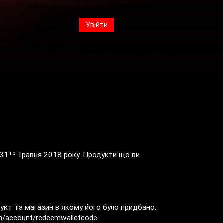
Увійти
-го
 31
Травня 2018 року. Продукти що ви
укт та магазин в якому його було придбано.
m/account/redeemwalletcode