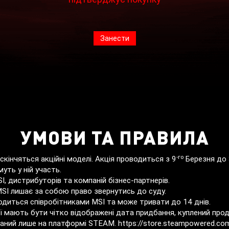
Занести
УМОВИ ТА ПРАВИЛА
-го
кінчяться акційні моделі. Акція проводиться з 9
Березня до
уть у ній участь.
I, дистрибуторів та компаній бізнес-партнерів.
MSI лишає за собою право звернутись до суду.
диться співробітниками MSI та може тривати до 14 днів.
ї мають бути чітко відображені дата придбання, куплений прод
ий лише на платформі STEAM. https://store.steampowered.co