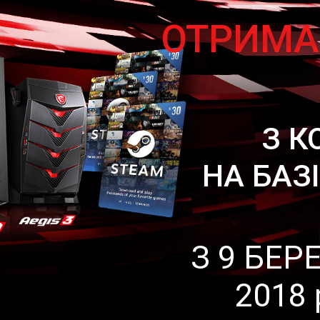
ОТРИМ
З К
НА БАЗ
З 9 БЕР
2018 