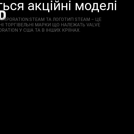
ться акційні моделі
D
CORPORATION.STEAM ТА ЛОГОТИП STEAM – ЦЕ
І ТОРГІВЕЛЬНІ МАРКИ ЩО НАЛЕЖАТЬ VALVE
RATION У США ТА В ІНШИХ КРІЇНАХ.