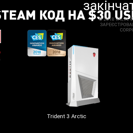
закінча
STEAM КОД НА $30 US
© 2018 VALVE 
ЗАРЕЄСТРОВАН
CORPO
Trident 3 Arctic