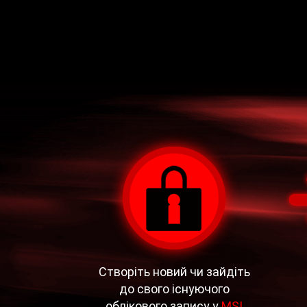
Створіть новий чи зайдіть
до свого існуючого
облікового запису у
MSI