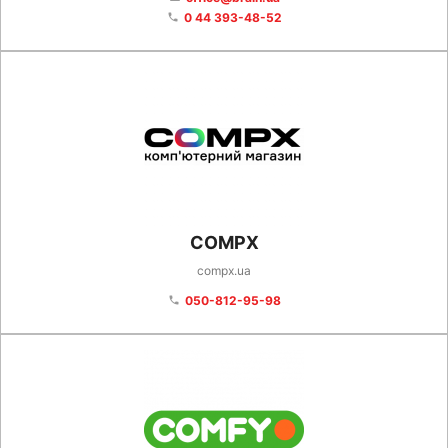
0 44 393-48-52
phone
COMPX
compx.ua
050-812-95-98
phone