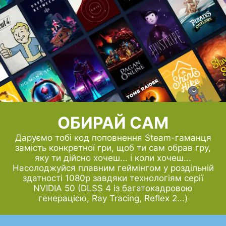
ОБИРАЙ САМ
Даруємо тобі код поповнення Steam-гаманця
замість конкретної гри, щоб ти сам обрав гру,
яку ти дійсно хочеш... і коли хочеш...
Насолоджуйся плавним геймінгом у роздільній
здатності 1080p завдяки технологіям серії
NVIDIA 50 (DLSS 4 із багатокадровою
генерацією, Ray Tracing, Reflex 2...)