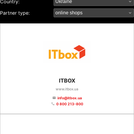
Country:
Partner type:
ITBOX
www.itbox.ua
info@itbox.ua
email
0 800 213-800
phone