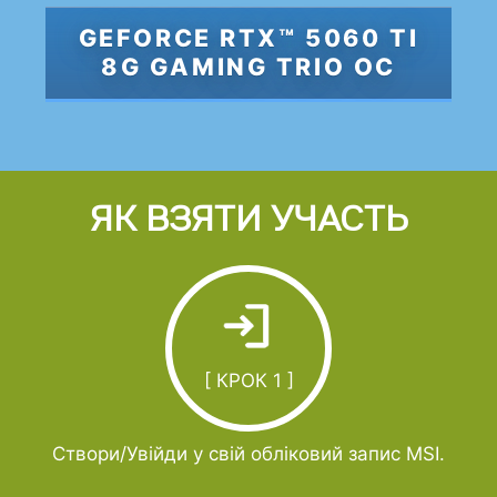
GEFORCE RTX™ 5060 TI
8G GAMING TRIO OC
ЯК ВЗЯТИ УЧАСТЬ
[ КРОК 1 ]
Створи/Увійди у свій обліковий запис MSI.