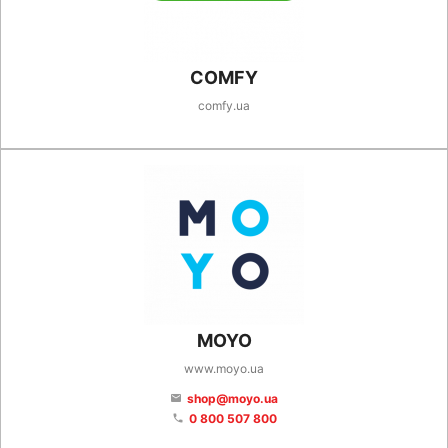
COMFY
comfy.ua
MOYO
www.moyo.ua
shop@moyo.ua
email
0 800 507 800
phone