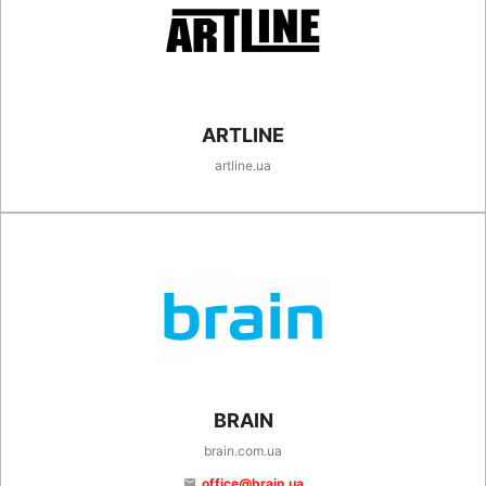
ARTLINE
artline.ua
BRAIN
brain.com.ua
office@brain.ua
email