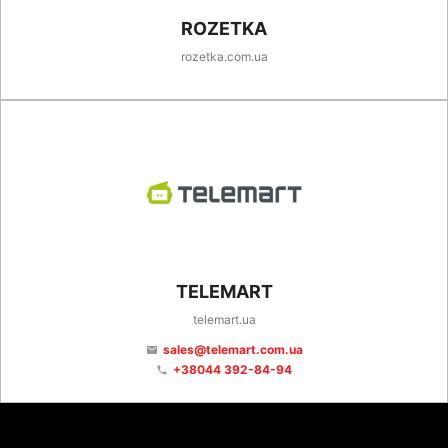
ROZETKA
rozetka.com.ua
TELEMART
telemart.ua
sales@telemart.com.ua
email
+38044 392-84-94
phone