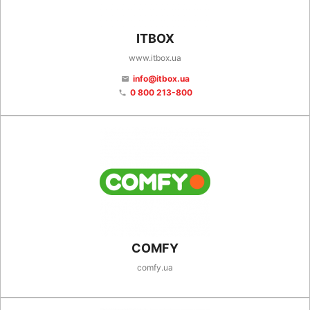
ITBOX
www.itbox.ua
info@itbox.ua
email
0 800 213-800
phone
COMFY
comfy.ua