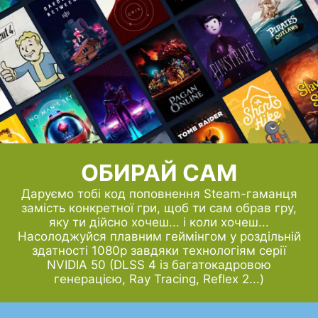
ОБИРАЙ САМ
Даруємо тобі код поповнення Steam-гаманця
замість конкретної гри, щоб ти сам обрав гру,
яку ти дійсно хочеш... і коли хочеш...
Насолоджуйся плавним геймінгом у роздільній
здатності 1080p завдяки технологіям серії
NVIDIA 50 (DLSS 4 із багатокадровою
генерацією, Ray Tracing, Reflex 2...)