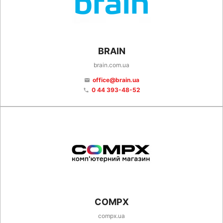
BRAIN
brain.com.ua
office@brain.ua
email
0 44 393-48-52
phone
COMPX
compx.ua