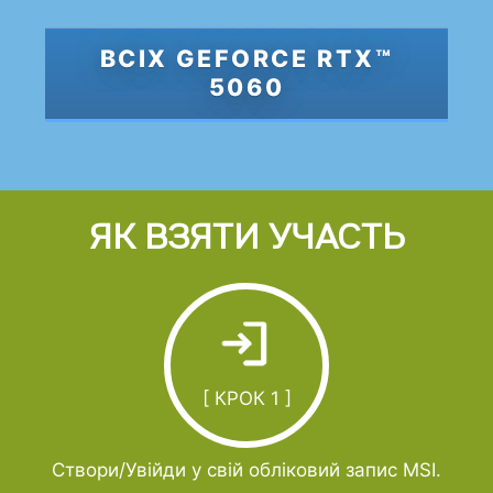
ВСІХ GEFORCE RTX™
5060
ЯК ВЗЯТИ УЧАСТЬ
[ КРОК 1 ]
Створи/Увійди у свій обліковий запис MSI.