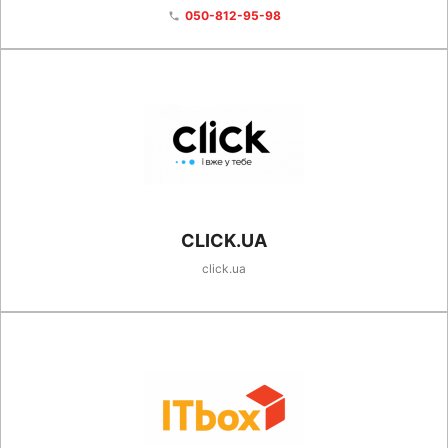
050-812-95-98
phone
CLICK.UA
click.ua