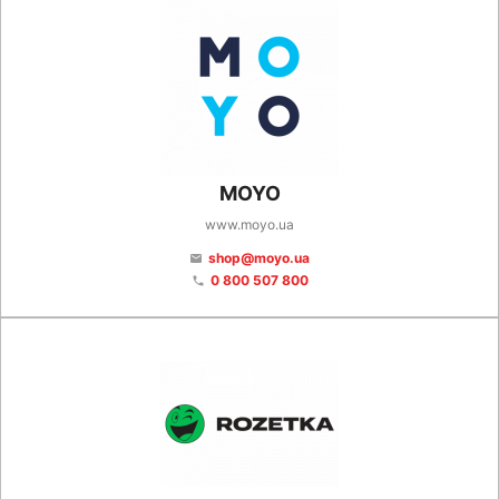
MOYO
www.moyo.ua
shop@moyo.ua
email
0 800 507 800
phone