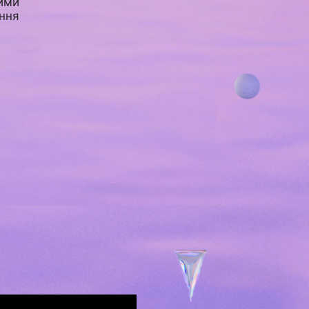
ними
ення