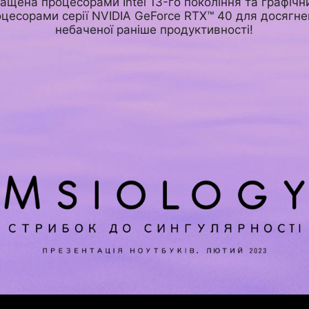
ащена процесорами Intel 13-го покоління та графіч
цесорами серії NVIDIA GeForce RTX™ 40 для досягн
небаченої раніше продуктивності!