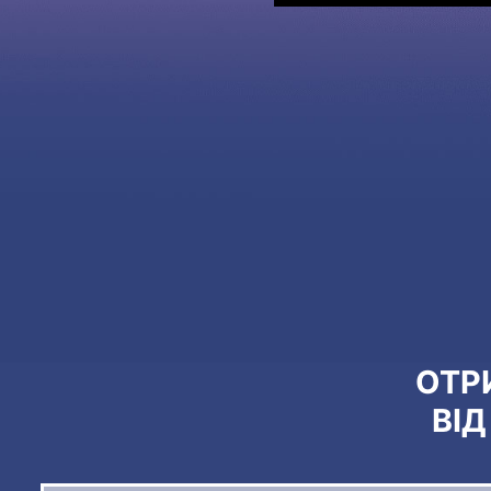
ОТР
ВІ