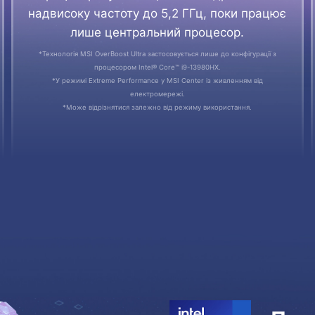
надвисоку частоту до 5,2 ГГц, поки працює
лише центральний процесор.
*Технологія MSI OverBoost Ultra застосовується лише до конфігурації з
процесором Intel® Core™ i9-13980HX.
*У режимі Extreme Performance у MSI Center із живленням від
електромережі.
*Може відрізнятися залежно від режиму використання.