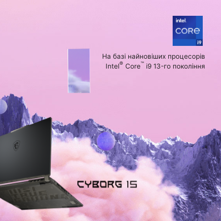
На базі найновіших процесорів
®
™
Intel
Core
i9 13-го покоління