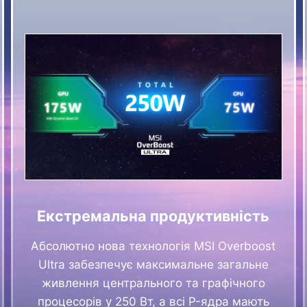
Екстремальна продуктивність
Абсолютно нова технологія MSI Overboost
Ultra забезпечує максимальне загальне
живлення центрального та графічного
процесорів у 250 Вт, а всі P-ядра мають