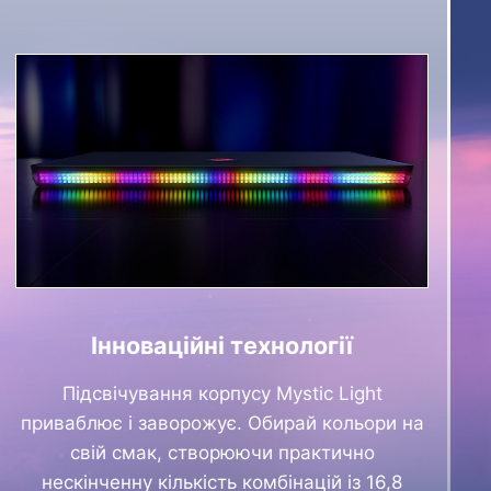
Інноваційні технології
Підсвічування корпусу Mystic Light
приваблює і заворожує. Обирай кольори на
свій смак, створюючи практично
нескінченну кількість комбінацій із 16,8