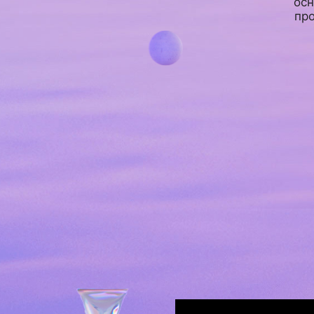
осн
про