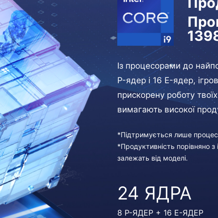
Прод
Проц
139
Із процесорами до найпо
P-ядер і 16 E-ядер, ігр
прискорену роботу твоїх
вимагають високої прод
*Підтримується лише процесо
*Продуктивність порівняно з
залежать від моделі.
24 ЯДРА
8 P-ЯДЕР + 16 E-ЯДЕР