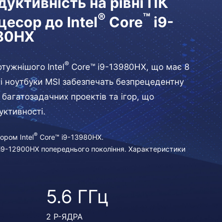
уктивність на рівні ПК
®
™
есор до Intel
Core
i9-
80HX
®
тужнішого Intel
Core™ i9-13980HX, що має 8
ові ноутбуки MSI забезпечать безпрецедентну
 багатозадачних проектів та ігор, що
уктивності.
®
ром Intel
Core™ i9-13980HX.
 i9-12900HX попереднього покоління. Характеристики
5.6 ГГц
2 P-ЯДРА