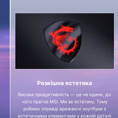
Розкішна естетика
Висока продуктивність — це не єдине, до
чого прагне MSI. Ми за естетику. Тому
робимо справді вражаючі ноутбуки з
естетичними елементами у кожній деталі