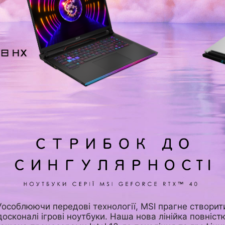
Уособлюючи передові технології, MSI прагне створит
досконалі ігрові ноутбуки. Наша нова лінійка повніст