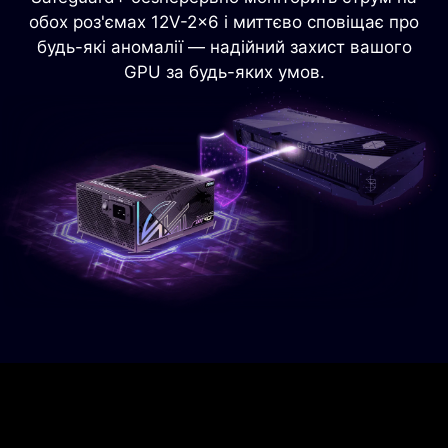
обох роз'ємах 12V-2x6 і миттєво сповіщає про
будь-які аномалії — надійний захист вашого
GPU за будь-яких умов.