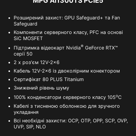
MPG Ai1300TS PCIE5
Розширений захист: GPU Safeguard+ та Fan
Safeguard
Компоненти серверного класу, PFC на основі
SiC MOSFET
®
Підтримка відеокарт Nvidia
GeForce RTX™
серії 50
2 x роз'єм 12V-2x6
Кабель 12V-2x6 із двоколірним конектором
Сертифікат 80 PLUS Titanium
Знижений рівень шуму
o
100% конденсатори серверного класу 105
C
Кабелі з тисненою оболонкою для зручного
укладання
Всі необхідні захисти: OCP, OTP, OPP, SCP, OVP,
UVP, SIP, NLO