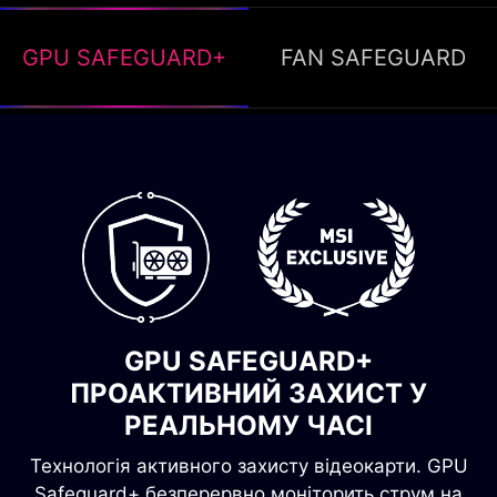
GPU SAFEGUARD+
FAN SAFEGUARD
FAN SAFEGUARD
МИТТЄВЕ СПОВІЩЕННЯ.
GPU SAFEGUARD+
ЗАХИСТ ВІД ПЕРЕГРІВУ.
ПРОАКТИВНИЙ ЗАХИСТ У
Система миттєво визначає несправність
РЕАЛЬНОМУ ЧАСІ
вентилятора і подає звуковий сигнал,
Технологія активного захисту відеокарти. GPU
запобігаючи перегріву блоку живлення.
Safeguard+ безперервно моніторить струм на