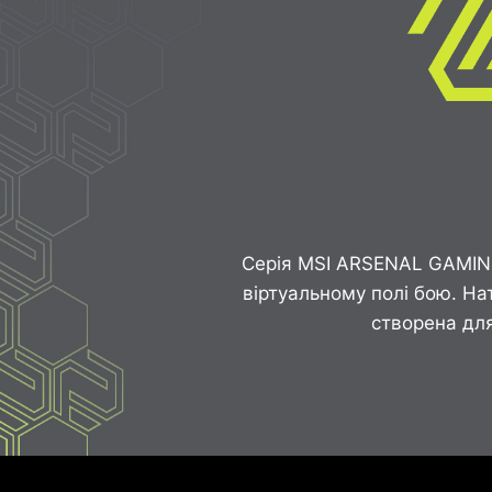
Серія MSI ARSENAL GAMING
віртуальному полі бою. На
створена для