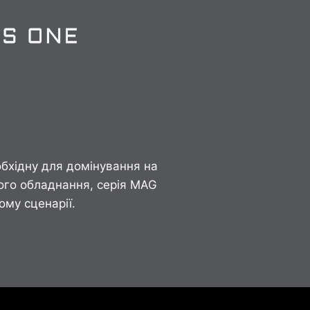
бхідну для домінування на
вого обладнання, серія MAG
ому сценарії.