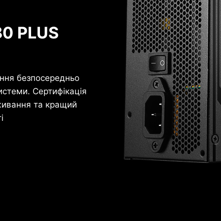
80 PLUS
ння безпосередньо
истеми. Сертифікація
живання та кращий
і