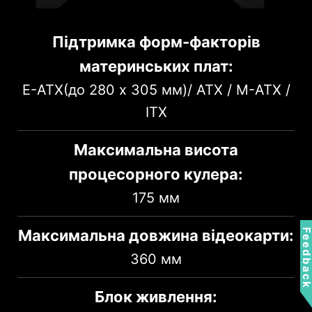
Підтримка форм-факторів
материнських плат:
E-ATX(до 280 x 305 мм)/ ATX / M-ATX /
ITX
Максимальна висота
процесорного кулера:
1
2
175 мм
Збоку
За платою
2 x 2.5”
2 x 2.5”
Максимальна довжина відеокарти:
Feedbac
360 мм
3
4
Блок живлення:
Каретки
Кожух блоку