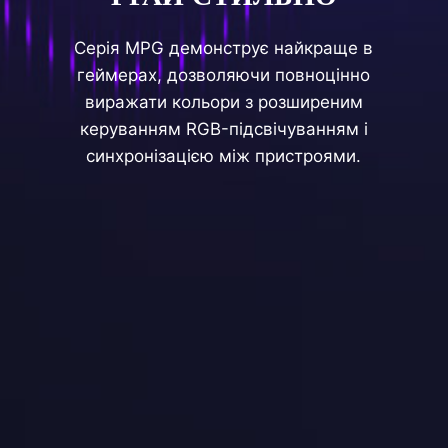
Серія MPG демонструє найкраще в
геймерах, дозволяючи повноцінно
виражати кольори з розширеним
керуванням RGB-підсвічуванням і
синхронізацією між пристроями.