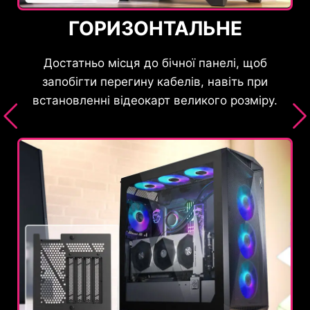
ГОРИЗОНТАЛЬНЕ
о
Достатньо місця до бічної панелі, щоб
запобігти перегину кабелів, навіть при
чі
п
встановленні відеокарт великого розміру.