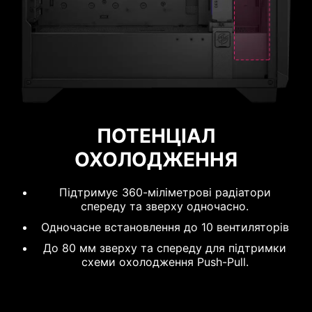
120 мм
140 мм
ОПТИМІЗОВАНИЙ ПОТІК
ПОВІТРЯ
ПОТЕНЦІАЛ
ОХОЛОДЖЕННЯ
Передня панель має перфоровану сітку, яка
здатна відфільтрувати значну частину пилу.
Підтримує 360-міліметрові радіатори
Бічна панель і кожух БЖ мають вентиляційні
спереду та зверху одночасно.
отвори для забезпечення циркуляції повітря.
Одночасне встановлення до 10 вентиляторів
Якщо використовувати вентилятори в
До 80 мм зверху та спереду для підтримки
конфігурації Push-Pull, в цей корпус можна
схеми охолодження Push-Pull.
встановити до 10 x 120-мм вентиляторів для
максимального охолодження.