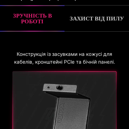
ЗРУЧНІСТЬ В
ЗАХИСТ ВІД ПИЛУ
РОБОТІ
ПОВНОЦІННИЙ ЗАХИСТ
Конструкція із засувками на кожусі для
ВІД ПИЛУ
кабелів, кронштейні PCIe та бічній панелі.
Передня панель MPG GUNGNIR серії 300 має
перфоровану передню панель. Це дозволяє
пропускати потік повітря в систему, блокуючи
при цьому масове потрапляння пилу в
систему. Пилові фільтри, що розташовані на
інших сторонах корпусу комп'ютера,
ефективно запобігають потраплянню дрібних
частинок і підвищують зручність очищення.