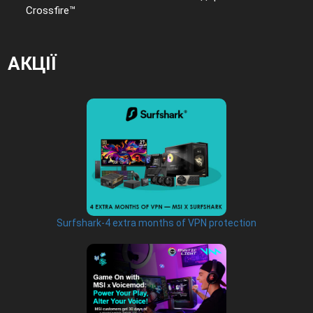
Crossfire™
АКЦІЇ
Surfshark-4 extra months of VPN protection