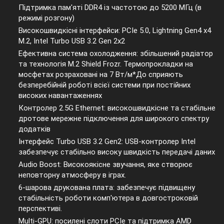
Підтримка пам'яті DDR4 із частотою до 5200 МГц (в
режимі розгону)
Високошвидкісні інтерфейси: PCIe 5.0, Lightning Gen4 x4
M.2, Intel Turbo USB 3.2 Gen 2х2
Ефективна система охолодження: збільшений радіатор
та технологія M.2 Shield Frozr. Термопрокладки на
мосфетах розраховані на 7 Вт/м*До сприяють
безперебійній роботі всієї системи при постійних
високих навантаженнях
Контролер 2.5G Ethernet: високошвидкісне та стабільне
дротове мережне підключення для широкого спектру
додатків
Інтерфейс Turbo USB 3.2 Gen2: USB-контролер Intel
забезпечує стабільно високу швидкість передачі даних
Audio Boost: Високоякісне звучання, яке створює
неповторну атмосферу в іграх.
6-шарова друкована плата: забезпечує підвищену
стабільність роботи комп'ютера в довгостроковій
перспективі.
Multi-GPU: посилені слоти PCIe та підтримка AMD