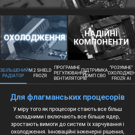
НАДІЙНІ
ОХОЛОДЖЕННЯ
КОМПОНЕНТИ
ПРОГРАМНЕ
"РОЗУМНЕ"
ЗБІЛЬШЕНИЙ
M.2 SHIELD
ПІДТРИМКА
РЕГУЛЮВАННЯ
ОХОЛОДЖЕ
РАДІАТОР
FROZR
ПОМП СВО
ВЕНТИЛЯТОРІВ
FROZR AI
Для флагманських процесорів
У міру того як процесори стають все більш
складними і включають все більше ядер,
зростають вимоги до систем їх харчування і
охолодження. Інноваційні інженерні рішення,