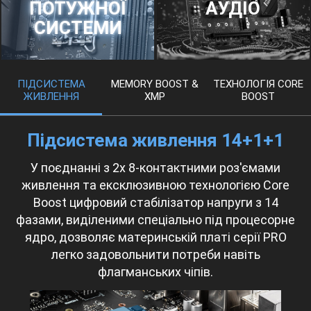
ПОТУЖНОЇ
АУДІО
СИСТЕМИ
ПІДСИСТЕМА
MEMORY BOOST &
ТЕХНОЛОГІЯ CORE
ЖИВЛЕННЯ
XMP
BOOST
Підсистема живлення 14+1+1
У поєднанні з 2x 8-контактними роз'ємами
живлення та ексклюзивною технологією Core
Boost цифровий стабілізатор напруги з 14
фазами, виділеними спеціально під процесорне
ядро, дозволяє материнській платі серії PRO
легко задовольнити потреби навіть
флагманських чіпів.