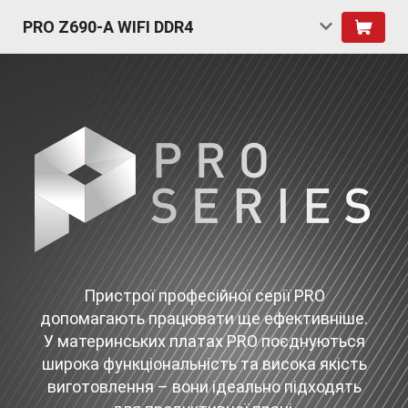
PRO Z690-A WIFI DDR4
Пристрої професійної серії PRO
допомагають працювати ще ефективніше.
У материнських платах PRO поєднуються
широка функціональність та висока якість
виготовлення – вони ідеально підходять