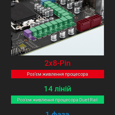
2x8-Pin
Роз'єм живлення процесора
14 ліній
Роз'єм живлення процесора Duet Rail
1 фаза