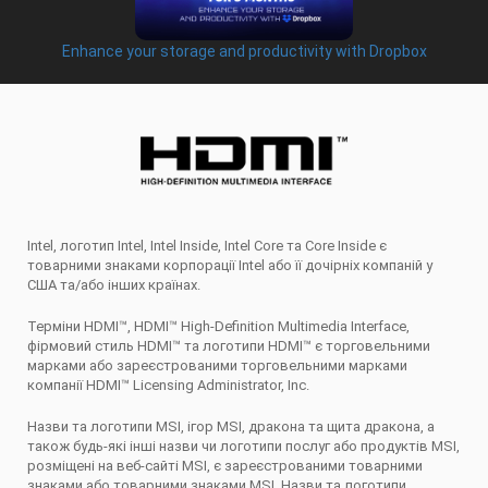
Enhance your storage and productivity with Dropbox
Intel, логотип Intel, Intel Inside, Intel Core та Core Inside є
товарними знаками корпорації Intel або її дочірніх компаній у
США та/або інших країнах.
Терміни HDMI™, HDMI™ High-Definition Multimedia Interface,
фірмовий стиль HDMI™ та логотипи HDMI™ є торговельними
марками або зареєстрованими торговельними марками
компанії HDMI™ Licensing Administrator, Inc.
Назви та логотипи MSI, ігор MSI, дракона та щита дракона, а
також будь-які інші назви чи логотипи послуг або продуктів MSI,
розміщені на веб-сайті MSI, є зареєстрованими товарними
знаками або товарними знаками MSI. Назви та логотипи