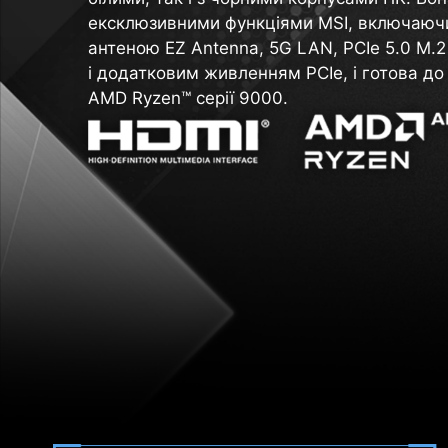
ексклюзивними функціями MSI, включаючи 
антеною EZ Antenna, 5G LAN, PCIe 5.0 M.2 з
і додатковим живленням PCIe, і готова д
AMD Ryzen™ серії 9000.