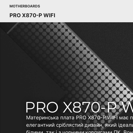
MOTHERBOARDS
PRO X870-P WIFI
Материнська плата PRO X870-P WIFI має п
елегантний сріблястий дизайн, який ідеал
білими, так і з чорними корпусами ПК. В