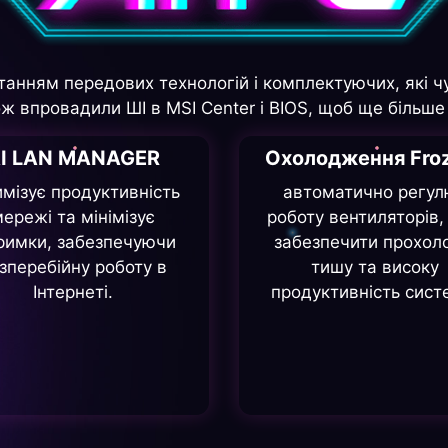
танням передових технологій і комплектуючих, які 
акож впровадили ШІ в MSI Center і BIOS, щоб ще більш
I LAN MANAGER
Охолодження Froz
имізує продуктивність
автоматично регул
ережі та мінімізує
роботу вентиляторів,
римки, забезпечуючи
забезпечити прохол
зперебійну роботу в
тишу та високу
Інтернеті.
продуктивність сист