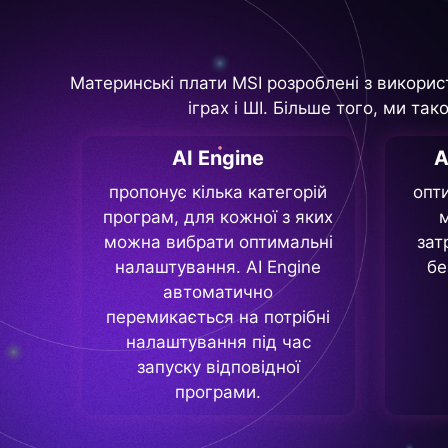
Материнські плати MSI розроблені з викорис
іграх і ШІ. Більше того, ми т
AI Engine
A
пропонує кілька категорій
опт
програм, для кожної з яких
м
можна вибрати оптимальні
зат
налаштування. AI Engine
бе
автоматично
перемикається на потрібні
налаштування під час
запуску відповідної
програми.