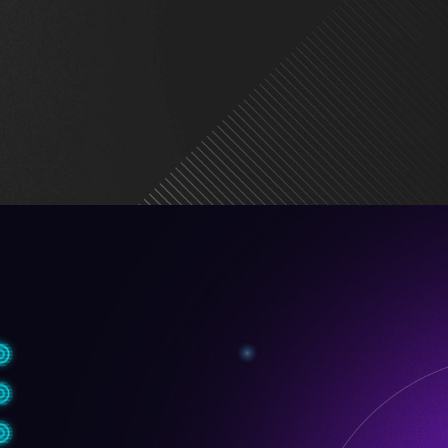
римка EZ Conn