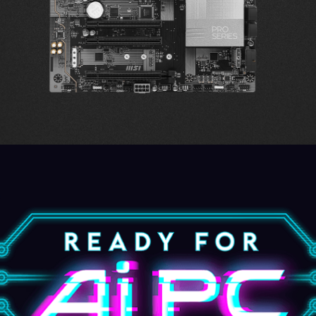
 плати
 унції
Підт