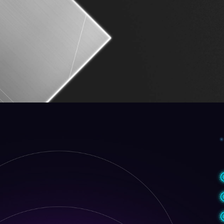
8 шарів друкованої
Товщина шарів міді в 2