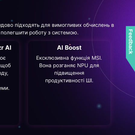
чудово підходять для вимогливих обчислень в
Feedback
е полегшити роботу з системою.
r AI
AI Boost
ює
Ексклюзивна функція MSI.
 щоб
Вона розганяє NPU для
оду,
підвищення
продуктивності ШІ.
еми.