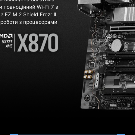
повноцінний Wi-Fi 7 з
 EZ M.2 Shield Frozr II
о роботи з процесорами