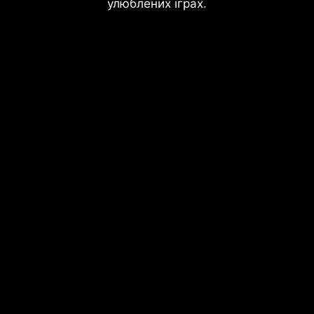
улюблених іграх.
Слоти пам'яті DDR
Задній і фронтальний USB-порти