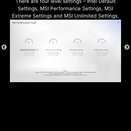
набагато довговічнішою порівняно зі
There are four level settings – Intel Default
звичайними IO-панелями.
Settings, MSI Performance Settings, MSI
Extreme Settings and MSI Unlimited Settings.
*Зображення вище є ілюстративним прикладом.
Будь ласка, зверніться до сторінки специфікацій для
отримання більш детальної інформації.