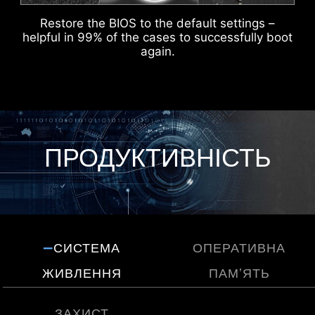
IDENTIFY M.2 SIGNAL SOURCE
Restore the BIOS to the default settings –
"ЗАБОРОНЕНІ" ЗОНИ
helpful in 99% of the cases to successfully boot
ПІД ЯКИМИ НЕ МАЄ БУТИ
again.
IDENTIFY USB SPEED
БОНОК
ПРОДУКТИВНІСТЬ
СИСТЕМА
ОПЕРАТИВНА
ЖИВЛЕННЯ
ПАМʼЯТЬ
ЗАХИСТ