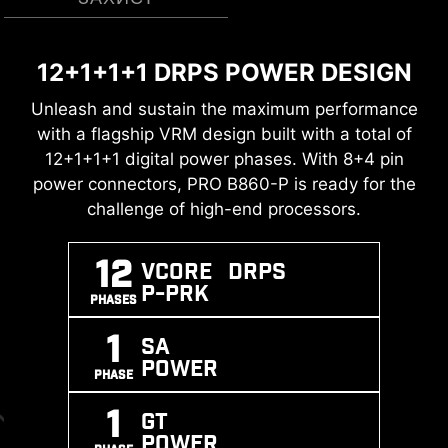
12+1+1+1 DRPS POWER DESIGN
СТАБІЛІЗАЦІЯ ПІКІВ НАПРУГИ
DDR5 MEMORY SUPPORT WITH
ПОДВІЙНИЙ
HIGH PERFORMANCE
Unleash and sustain the maximum performance
Стабілізатори пікової напруги (TVS) - це
ЕЛЕКТРОСТАТИЧНИЙ
ЗАХИСТ
with a flagship VRM design built with a total of
компоненти, що використовуються для
A huge step of DDR performance enhancement
12+1+1+1 digital power phases. With 8+4 pin
захисту від перенапруги. Всі моделі
with the latest DDR5 memory. Combines with
power connectors, PRO B860-P is ready for the
материнських плат MSI оснащені TVS. Коли
dedicated SMT welding process and MSI
напруга аномально зростає, TVS
challenge of high-end processors.
Memory Boost technology, PRO B860-P WIFI is
перемикається з високоомного стану в
ready to deliver the world class memory
низькоомний, відводячи надлишкову напругу
12
Vcore DRPS
performance.
на землю. Це допомагає запобігти
P-PRK
PHASES
пошкодженню мікросхем.
XMP
MEMORY
SMT
1
SA
SUPPORT
BOOST
PROCESS
POWER
PHASE
1
GT
POWER