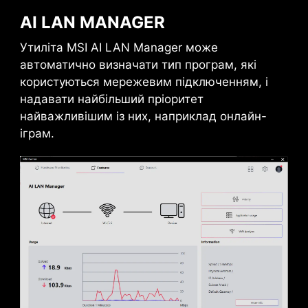
64
AI LAN MANAGER
Gbps
Утиліта MSI AI LAN Manager може
автоматично визначати тип програм, які
1x
користуються мережевим підключенням, і
надавати найбільший пріоритет
32
найважливішим із них, наприклад онлайн-
Gbps
іграм.
Корпусний вентилятор
REINFORCED,
HEAVY SOLDERED
CONNECTIONS
MSI PCI Express Steel
Armor slots are secured to