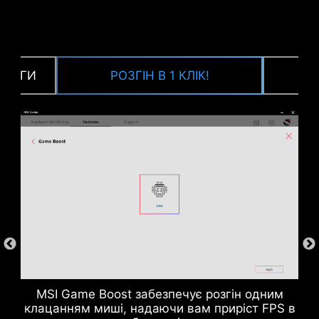
ПРУГИ
РОЗГІН В 1 КЛІК!
Процесор / мікросхеми ШІМ
MSI Game Boost забезпечує розгін одним
клацанням миші, надаючи вам приріст FPS в