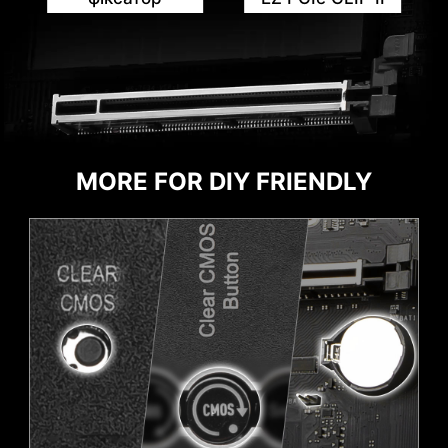
НАГАДУВАННЯ ПРО
ОБЕРЕЖНІСТЬ
MORE FOR DIY FRIENDLY
HEADER WITH DIFFERENT COLOR
To better differentiate between pin headers
for different purposes, mark the pump sys
header and ARGB headers in white and PCIe
8-pin header in gray, enabling users to
manage cables more efficiently.