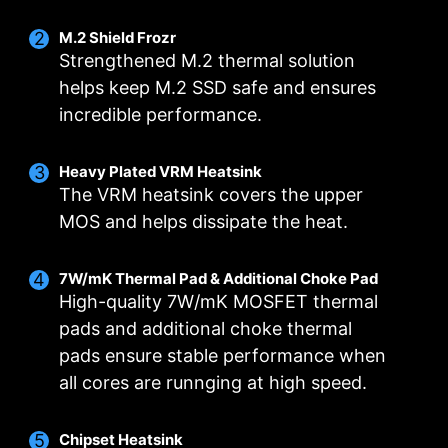
M.2 Shield Frozr
Strengthened M.2 thermal solution
helps keep M.2 SSD safe and ensures
incredible performance.
Heavy Plated VRM Heatsink
The VRM heatsink covers the upper
MOS and helps dissipate the heat.
КРИВІ ВЕНТИЛЯТОРІВ АБО ПОСТІЙНЕ
ДЕКІЛЬКА ПРОФІЛІВ
РЕЖИМИ РОБОТИ
ЗНАЧЕННЯ
Режим MSI Center
Зберігайте до 5 профілів для різних випадків
7W/mK Thermal Pad & Additional Choke Pad
Криві вентиляторів
Вентилятори виконують налаштування MSI
High-quality 7W/mK MOSFET thermal
Побудуйте власну криву вентиляторів на
Center
pads and additional choke thermal
основі 4 значень температури
Режим BIOS
pads ensure stable performance when
FOR CPU COOLER
FOR LIQUID COOLER
Постійне значення
Вентилятори виконують налаштування BIOS
all cores are runnging at high speed.
3A power deliver /
Встановіть певне постійне значення
Ручний режим
Supports auto-detect
швидкості для кожного вентилятора вручну
Налаштуйте роботу вентиляторів вручну
Chipset Heatsink