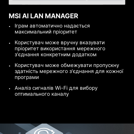
the motherboard with
extra solder points and
MSI AI LAN MANAGER
support the weight of
Іграм автоматично надається
heavy graphics cards.
максимальний пріоритет
Помпа
When every advantage in
Користувач може вручну вказувати
games counts, Steel
пріоритет використання мережного
Armor shields the point of
з'єднання конкретним додатком
contact from
Користувач може обмежувати пропускну
electromagnetic
здатність мережного з'єднання для кожної
interference.
програми
Аналіз сигналів Wi-Fi для вибору
оптимального каналу
PCIE SUPPLEMENTAL POWER
The exclusive Supplemental PCIe Power
connector provides dedicated power for the
high-power demands of GPUs used in AI
computing and gaming, ensuring stable,