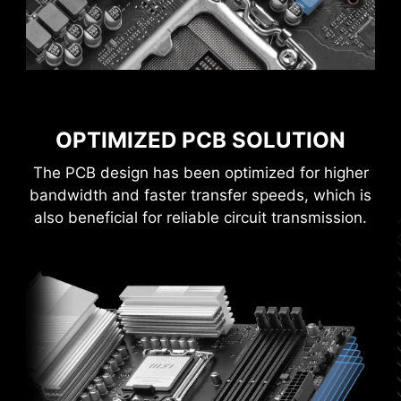
з високими струмами.
ПЕРЕВАГИ СИЛОВИХ РОЗ'ЄМІВ З
СУЦІЛЬНИМИ КОНТАКТАМИ
Покращена стабільність: більша площа
контакту покращує стабільність під час
OPTIMIZED PCB SOLUTION
подачі живлення.
Низький опір: Суцільні контакти мають
The PCB design has been optimized for higher
низький опір, що забезпечує
bandwidth and faster transfer speeds, which is
ефективний потік енергії.
also beneficial for reliable circuit transmission.
Довговічність: Суцільні контакти мають
високу зносостійкість та здатні
витримувати складні умови
експлуатації.
Підходить для застосування в умовах
високих струмів.