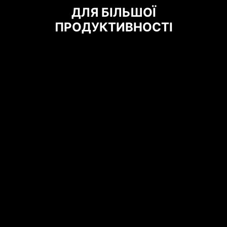
ЗАХИСТ ВІД НАДМІРНОГО
ДЛЯ БІЛЬШОЇ
СТРУМУ
ПРОДУКТИВНОСТІ
Материнські плати MSI мають вбудований
захист від перенапруги (OCP), що забезпечує
захист таких важливих компонентів, як порти
USB, пам'ять DDR, мікросхеми ШІМ і
центральний процесор, від надмірного
струму. Цей проактивний захисний механізм
зменшує ризик пошкодження або
несправності через перепади напруги,
сприяючи довготривалій стабільності
системи.