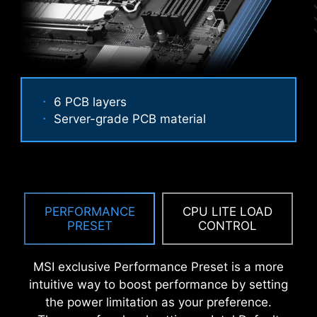
6 PCB layers
Server-grade PCB material
Performance Mode, Benchmark Mode,
АНТИКОРОЗІЙНА IO-ПАНЕЛЬ З
and Memtest Mode provide users with
НЕРЖАВІЮЧОЇ СТАЛІ
the flexibility to swiftly identify the
PERFORMANCE
CPU LITE LOAD
ideal configuration tailored to their
PRESET
CONTROL
Додатковий шар губчастих матеріалів,
requirements and memory overclocking
стійких до корозії, робить IO-панель
capabilities.
материнських плат MSI більш стійкою до
MSI exclusive Performance Preset is a more
електростатичних розрядів, зменшує
intuitive way to boost performance by setting
електромагнітні шуми від системи, і робить її
the power limitation as your preference.