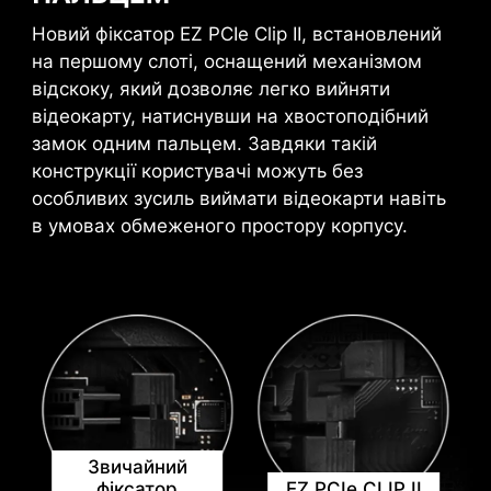
Детальніше
подряпин.
займалися. MSI Center пропонує чистий,
Новий фіксатор EZ PCIe Clip II, встановлений
This LED lights up when it detects
мінімалістичний інтерфейс для налаштування
*Будь ласка, переконайтеся, що ви підключені до
на першому слоті, оснащений механізмом
faulty memory in slots, eliminating
та керування параметрами вашого ПК. AI
Інтернету, інакше програма встановлення драйверів
відскоку, який дозволяє легко вийняти
guesswork from troubleshooting.
Engine, наприклад, автоматично регулює
не запуститься автоматично.
відеокарту, натиснувши на хвостоподібний
налаштування в залежності від програм, які
*Інсталятор драйверів MSI Driver Utility Installer
замок одним пальцем. Завдяки такій
доступний у Windows 11 збірки 22H2 або новішої
ви використовуєте, забезпечуючи
конструкції користувачі можуть без
версії.
оптимальну продуктивність.
особливих зусиль виймати відеокарти навіть
в умовах обмеженого простору корпусу.
Звичайний
фіксатор
EZ PCIe CLIP II