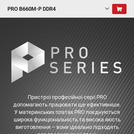
PRO B660M-P DDR4
Пристрої професійної серії PRO
допомагають працювати ще ефективніше.
У материнських платах PRO поєднуються
широка функціональність та висока якість
виготовлення – вони ідеально підходять