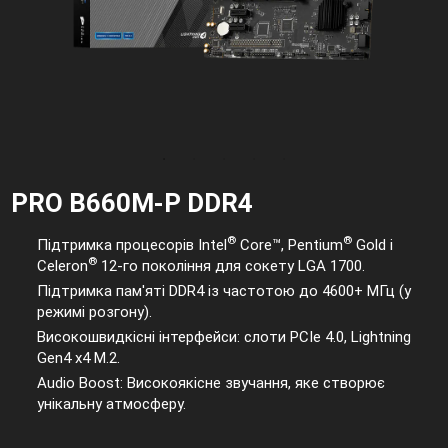
PRO B660M-P DDR4
®
®
Підтримка процесорів Intel
Core™, Pentium
Gold і
®
Celeron
12-го покоління для сокету LGA 1700.
Підтримка пам'яті DDR4 із частотою до 4600+ МГц (у
режимі розгону).
Високошвидкісні інтерфейси: слоти PCIe 4.0, Lightning
Gen4 x4 M.2.
Audio Boost: Високоякісне звучання, яке створює
унікальну атмосферу.