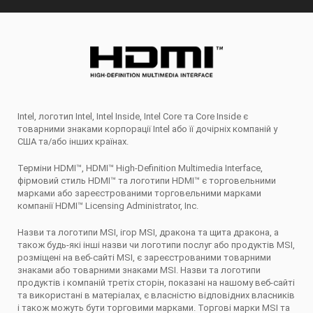
Intel, логотип Intel, Intel Inside, Intel Core та Core Inside є
товарними знаками корпорації Intel або її дочірніх компаній у
США та/або інших країнах.
Терміни HDMI™, HDMI™ High-Definition Multimedia Interface,
фірмовий стиль HDMI™ та логотипи HDMI™ є торговельними
марками або зареєстрованими торговельними марками
компанії HDMI™ Licensing Administrator, Inc.
Назви та логотипи MSI, ігор MSI, дракона та щита дракона, а
також будь-які інші назви чи логотипи послуг або продуктів MSI,
розміщені на веб-сайті MSI, є зареєстрованими товарними
знаками або товарними знаками MSI. Назви та логотипи
продуктів і компаній третіх сторін, показані на нашому веб-сайті
та використані в матеріалах, є власністю відповідних власників
і також можуть бути торговими марками. Торгові марки MSI та