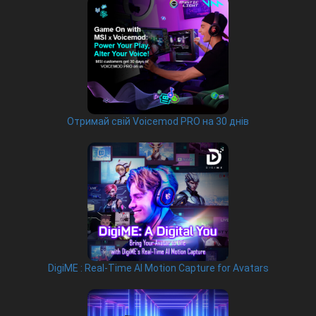
Отримай свій Voicemod PRO на 30 днів
DigiME : Real-Time AI Motion Capture for Avatars