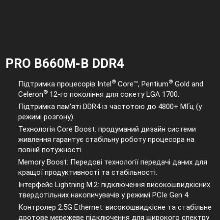
PRO B660M-B DDR4
®
®
Підтримка процесорів Intel
Core™, Pentium
Gold and
®
Celeron
12-го покоління для сокету LGA 1700.
Підтримка пам'яті DDR4 із частотою до 4800+ МГц (у
режимі розгону).
Технологія Core Boost: продуманий дизайн системи
живлення гарантує стабільну роботу процесора на
повній потужності.
Memory Boost: Передові технології передачі даних для
кращої продуктивності та стабільності.
Інтерфейс Lightning M.2: підключення високошвидкісних
твердотільних накопичувачів у режимі PCIe Gen 4.
Контролер 2.5G Ethernet: високошвидкісне та стабільне
дротове мережеве підключення для широкого спектру