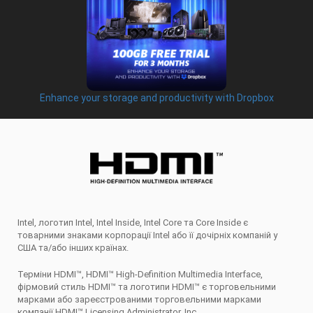
Enhance your storage and productivity with Dropbox
Intel, логотип Intel, Intel Inside, Intel Core та Core Inside є
товарними знаками корпорації Intel або її дочірніх компаній у
США та/або інших країнах.
Терміни HDMI™, HDMI™ High-Definition Multimedia Interface,
фірмовий стиль HDMI™ та логотипи HDMI™ є торговельними
марками або зареєстрованими торговельними марками
компанії HDMI™ Licensing Administrator, Inc.