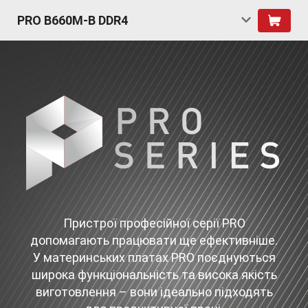
PRO B660M-B DDR4
Пристрої професійної серії PRO
допомагають працювати ще ефективніше.
У материнських платах PRO поєднуються
широка функціональність та висока якість
виготовлення – вони ідеально підходять