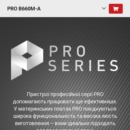
PRO B660M-A
Пристрої професійної серії PRO
допомагають працювати ще ефективніше.
У материнських платах PRO поєднуються
широка функціональність та висока якість
виготовлення – вони ідеально підходять