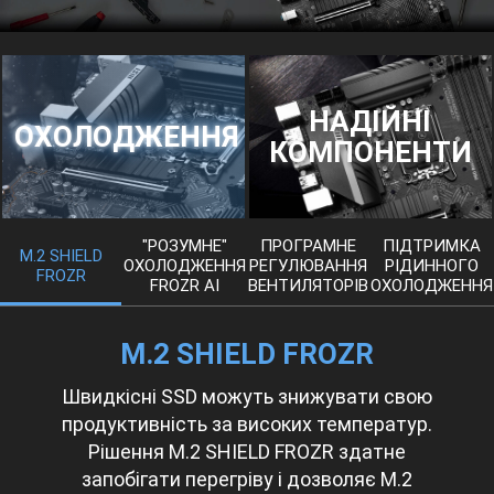
НАДІЙНІ
ОХОЛОДЖЕННЯ
КОМПОНЕНТИ
"РОЗУМНЕ"
ПРОГРАМНЕ
ПІДТРИМКА
M.2 SHIELD
ОХОЛОДЖЕННЯ
РЕГУЛЮВАННЯ
РІДИННОГО
FROZR
FROZR AI
ВЕНТИЛЯТОРІВ
ОХОЛОДЖЕННЯ
M.2 SHIELD FROZR
Швидкісні SSD можуть знижувати свою
продуктивність за високих температур.
Рішення M.2 SHIELD FROZR здатне
запобігати перегріву і дозволяє M.2