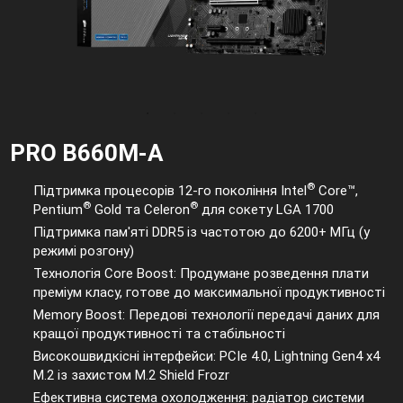
PRO B660M-A
®
Підтримка процесорів 12-го покоління Intel
Core™,
®
®
Pentium
Gold та Celeron
для сокету LGA 1700
Підтримка пам'яті DDR5 із частотою до 6200+ МГц (у
режимі розгону)
Технологія Core Boost: Продумане розведення плати
преміум класу, готове до максимальної продуктивності
Memory Boost: Передові технології передачі даних для
кращої продуктивності та стабільності
Високошвидкісні інтерфейси: PCIe 4.0, Lightning Gen4 x4
M.2 із захистом M.2 Shield Frozr
Ефективна система охолодження: радіатор системи