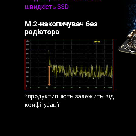
швидкість SSD
M.2-накопичувач без
радіатора
*продуктивність залежить від
конфігурації