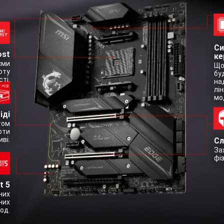
Си
ost
ке
єми
Що
оту
бу
ті.
на
лі
мо
іді
том
оти
ві.
Сл
За
фі
t 5
них
них
од.