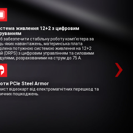
стема живлення 12+2 з цифровим
руванням
б забезпечити стабільну роботу комп'ютера за
дь-яких навантажень, материнська плата
ділена потужною системою живлення на 12+2
›
ній (DRPS) з цифровим управлінням та силовими
дулями, розрахованими на струм до 75 А.
оти PCIe Steel Armor
хист відеокарт від електромагнітних перешкод та
зичних пошкоджень.