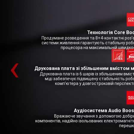
Технологія Core Bo
Продумане розведення та 8+4-контактні роз'
системи живлення гарантують стабільну роб
процесора на максимальній швидкос
‹
Друкована плата зі збільшеним вмістом м
Друкована плата із 6 шарів із збільшеним вміс
міді забезпечує підвищену стабільність роб
комп'ютера у довгостроковій перспекти
Аудіосистема Audio Boos
Вражаюче звучання з допомогою добір
компонентів, надійно ізольованих електромагніт
перешк