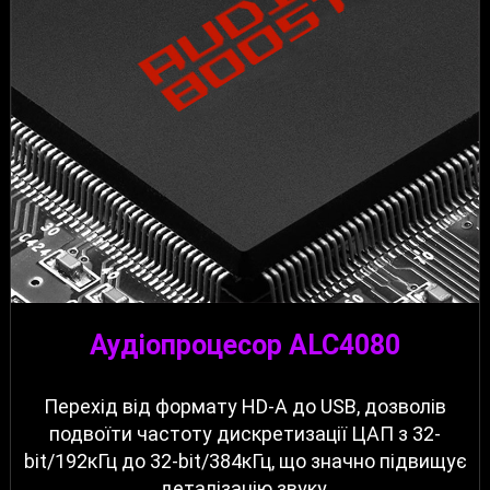
Аудіопроцесор ALC4080
Перехід від формату HD-A до USB, дозволів
подвоїти частоту дискретизації ЦАП з 32-
bit/192кГц до 32-bit/384кГц, що значно підвищує
деталізацію звуку.