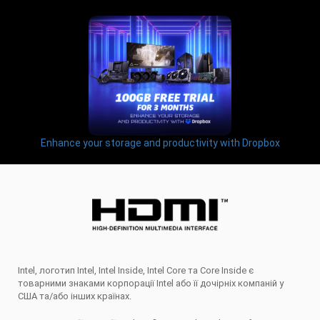
Enhance your storage and productivity with Dropbox
Intel, логотип Intel, Intel Inside, Intel Core та Core Inside є
товарними знаками корпорації Intel або її дочірніх компаній у
США та/або інших країнах.