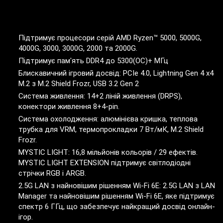
Підтримує процесори серій AMD Ryzen™ 5000, 5000G,
4000G, 3000, 3000G, 2000 та 2000G.
Підтримує пам'ять DDR4 до 5300(OC)+ МГц
Блискавичний ігровий досвід: PCIe 4.0, Lightning Gen 4 x4
M.2 з M.2 Shield Frozr, USB 3.2 Gen 2
Система живлення: 14+2 ліній живлення (DRPS),
конектори живлення 8+4-pin.
Система охолодження: алюмінієва кришка, теплова
трубка для VRM, термопрокладки 7 Вт/мК, M.2 Shield
Frozr.
MYSTIC LIGHT: 16,8 мільйонів кольорів / 29 ефектів.
MYSTIC LIGHT EXTENSION підтримує світлодіодні
стрічки RGB і ARGB.
2.5G LAN з найновішим рішенням Wi-Fi 6E: 2.5G LAN з LAN
Manager та найновішим рішенням Wi-Fi 6E, яке підтримує
спектр 6 ГГц, що забезпечує найкращий досвід онлайн-
ігор.