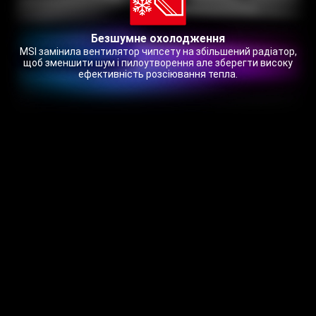
Безшумне охолодження
MSI замінила вентилятор чипсету на збільшений радіатор,
щоб зменшити шум і пилоутворення але зберегти високу
ефективність розсіювання тепла.