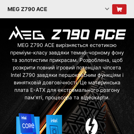
MEG Z790 ACE
MEG Z790 ACE вирізняється естетикою
преміум-класу завдяки темно-чорному фону
та золотистим прикрасам. Розроблена, щоб
розкрити повний ігровий потенціал чіпсета
Intel Z790 завдяки першокласним функціям і
винятковій довговічності. Це материнська
плата E-ATX для екстремального розгону
пам'яті, процесора та відеокарти.