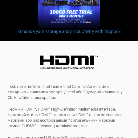
Enhance your storage and productivity with Dropbox
Intel, логотип Intel, Intel Inside, Intel Core та Core Inside є
товарними знаками корпорації Intel або її дочірніх компаній у
США та/або інших країнах.
Терміни HDMI™, HDMI™ High-Definition Multimedia Interface,
фірмовий стиль HDMI™ та логотипи HDMI™ є торговельними
марками або зареєстрованими торговельними марками
компанії HDMI™ Licensing Administrator, Inc.
Назви та логотипи MSI, ігор MSI, дракона та щита дракона, а