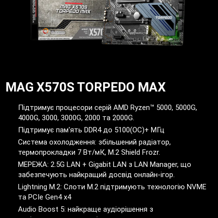
MAG X570S TORPEDO MAX
Підтримує процесори серій AMD Ryzen™ 5000, 5000G,
4000G, 3000, 3000G, 2000 та 2000G.
Підтримує пам'ять DDR4 до 5100(OC)+ МГц
Система охолодження: збільшений радіатор,
термопрокладки 7 Вт/мК, M.2 Shield Frozr.
МЕРЕЖА: 2.5G LAN + Gigabit LAN з LAN Manager, що
забезпечують найкращий досвід онлайн-ігор.
Lightning M.2: Слоти М.2 підтримують технологію NVME
та PCIe Gen4 x4
Audio Boost 5: найкраще аудіорішення з